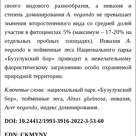
своего видового разнообразия, а инвазия и
степень доминирования
A
.
negundo
не превышает
значения второстепенного вида со средней долей
участия в фитоценозах 5% (максимум – 17-20% на
отдельных пробных площадях). Инвазия
A
.
negundo
в пойменные леса Национального парка
«Бузулукский бор» приводит к нежелательному
флористическому загрязнению особо охраняемой
природной территории.
Ключевые слова:
национальный парк «Бузулукский
бор», пойменные леса,
Alnus glutinosa
, инвазия,
A
cer
negundo
, индекс доминирования.
DOI
: 10.24412/1993-3916-2022-3-53-60
EDN: CKMYNV