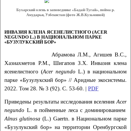
Бухарский олень в заповеднике «Бадай-Тугай», пойма р.
Амударьи, Узбекистан (фото Ж.В.Кузьминой)
ИНВАЗИЯ КЛЕНА ЯСЕНЕЛИСТНОГО (ACER
NEGUNDO L.) В НАЦИОНАЛЬНОМ ПАРКЕ
«БУЗУЛУКСКИЙ БОР»
Абрамова
Л.М.
, Агишев
В.С.
,
Хазиахметов
Р.М.
, Шигапов
З.Х.
Инвазия клена
ясенелистного (
Acer negundo
L.) в национальном
парке «Бузулукский бор»
// Аридные экосистемы.
2022. Том 28. № 3 (92). С. 53-60. |
PDF
Приведены результаты исследования вселения
A
cer
negundo
L. в пойменные леса с доминированием
Alnus glutinosa
(L.) Gaertn. в Национальном парке
«Бузулукский бор» на территории Оренбургской