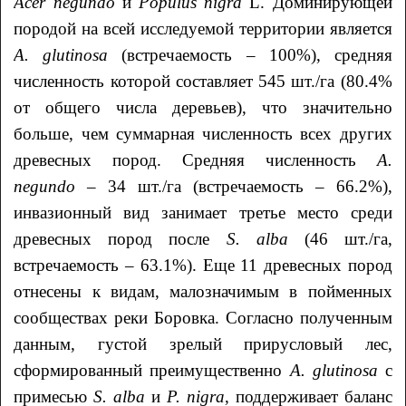
Acer
negundo
и
Populus
nigra
L. Доминирующей
породой на всей исследуемой территории является
A. glutinosa
(встречаемость – 100%), средняя
численность которой составляет 545 шт./га (80.4%
от общего числа деревьев), что значительно
больше, чем суммарная численность всех других
древесных пород. Средняя численность
A
.
negundo
– 34 шт./га (встречаемость – 66.2%),
инвазионный вид занимает третье место среди
древесных пород после
S. alba
(46 шт./га,
встречаемость – 63.1%). Еще 11 древесных пород
отнесены к видам, малозначимым в пойменных
сообществах реки Боровка. Согласно полученным
данным, густой зрелый прирусловый лес,
сформированный преимущественно
A
.
glutinosa
с
примесью
S. alba
и
P
.
nigra
, поддерживает баланс