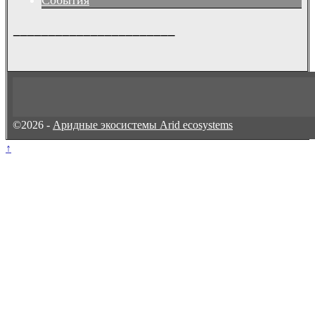
События
_______________________
©2026 -
Аридные экосистемы Arid ecosystems
↑