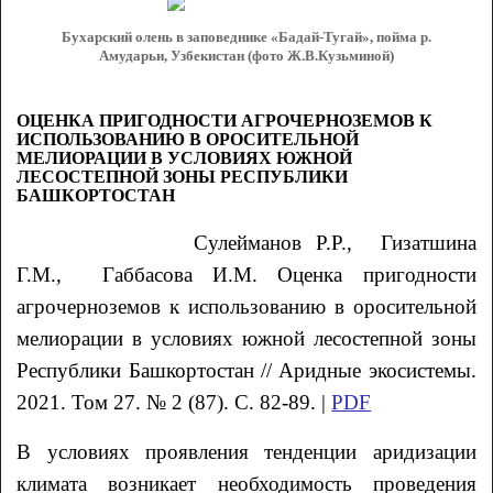
Бухарский олень в заповеднике «Бадай-Тугай», пойма р.
Амударьи, Узбекистан (фото Ж.В.Кузьминой)
ОЦЕНКА ПРИГОДНОСТИ АГРОЧЕРНОЗЕМОВ К
ИСПОЛЬЗОВАНИЮ В ОРОСИТЕЛЬНОЙ
МЕЛИОРАЦИИ В УСЛОВИЯХ ЮЖНОЙ
ЛЕСОСТЕПНОЙ ЗОНЫ РЕСПУБЛИКИ
БАШКОРТОСТАН
Сулейманов
Р.Р.
, Гизатшина
Г.М.
, Габбасова
И.М.
Оценка пригодности
агрочерноземов к использованию в оросительной
мелиорации в условиях южной лесостепной зоны
Республики Башкортостан // Аридные экосистемы.
2021. Том 27. № 2 (87). С. 82-89. |
PDF
В условиях проявления тенденции аридизации
климата возникает необходимость проведения