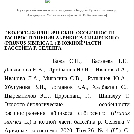
Бухарский олень в заповеднике «Бадай-Тугай», пойма р.
Амударьи, Узбекистан (фото Ж.В.Кузьминой)
ЭКОЛОГО-БИОЛОГИЧЕСКИЕ ОСОБЕННОСТИ
РАСПРОСТРАНЕНИЯ АБРИКОСА СИБИРСКОГО
(PRUNUS SIBIRICA L.) В ЮЖНОЙ ЧАСТИ
БАССЕЙНА Р. СЕЛЕНГА
Бажа С.Н., Басхаева Т.Г.,
Данжалова Е.В., Дробышев Ю.И., Иванов Л.А.,
Иванова Л.А., Мигалина С.В., Рупышев Ю.А.,
Убугунова В.И., Богданов Е.А., Хадбаатар С.,
Цыремпилов Э.Г., Цэрэнханд Г., Шинэхуу Т.
Эколого-биологические особенности
распространения абрикоса сибирского (
Prunus
sibirica
L.) в южной части бассейна р. Селенга //
Аридные экосистемы. 2020. Том 26. № 4 (85). С.