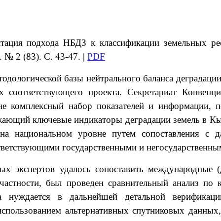
птация подхода НБДЗ к классификации земельных р
№ 2 (83). С. 43-47. |
PDF
тодологической базы нейтрального баланса деградаци
ах соответствующего проекта. Секретариат Конвен
е комплексный набор показателей и информации, п
жающий ключевые индикаторы деградации земель в Кы
на национальном уровне путем сопоставления с 
оответствующими государственными и негосударственн
ьных экспертов удалось сопоставить международны
 частности, был проведен сравнительный анализ по 
та нуждается в дальнейшей детальной верифика
использованием альтернативных спутниковых данных,