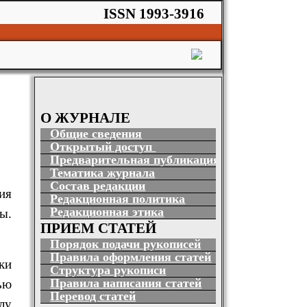
ISSN 1993-3916
О ЖУРНАЛЕ
Общие сведения
Открытый доступ
Предварительная публикация
Тематика журнала
Состав редакции
ия
Редакционная политика
Редакционная этика
ы.
ПРИЕМ СТАТЕЙ
Порядок подачи рукописей
Правила оформления статей
ки
Структура рукописи
ью
Правила написания статей
Перевод статей
лу