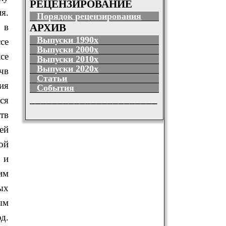
РЕЦЕНЗИРОВАНИЕ
я.
Порядок рецензирования
 в
АРХИВ
Выпуски 1990х
се
Выпуски 2000х
се
Выпуски 2010х
Выпуски 2020х
чв
Статьи
ия
События
_______________________
ся
тв
ей
ой
 и
им
ых
ым
д.