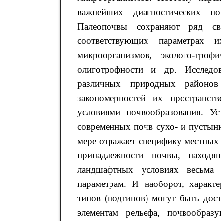
важнейших диагностических по
Палеопочвы сохраняют ряд с
соответствующих параметрах 
микроорганизмов, эколого-троф
олиготрофности и др. Исследо
различных природных районов
закономерностей их пространст
условиями почвообразования. Ус
современных почв сухо- и пустын
мере отражает специфику местных
принадлежности почвы, находя
ландшафтных условиях весьма 
параметрам. И наоборот, характ
типов (подтипов) могут быть дос
элементам рельефа, почвообраз