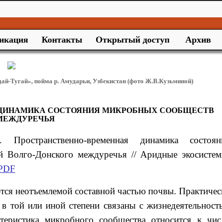
икация
Контакты
Открытый доступ
Архив
дай-Тугай», пойма р. Амударьи, Узбекистан (фото Ж.В.Кузьминой)
 ДИНАМИКА СОСТОЯНИЯ МИКРОБНЫХ СООБЩЕСТВ
 МЕЖДУРЕЧЬЯ
С.
Пространственно-временная динамика состоян
й Волго-Донского междуречья // Аридные экосистем
PDF
ся неотъемлемой составной частью почвы. Практичес
 в той или иной степени связаны с жизнедеятельност
теристика микробного сообщества относится к чис