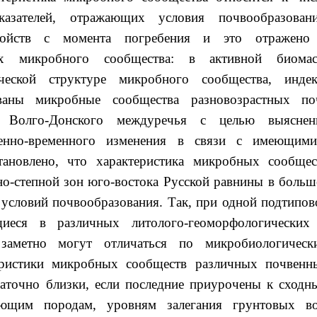
казателей, отражающих условия почвообразовани
войств с момента погребения и это отражено
их микробного сообщества: в активной биомас
ической структуре микробного сообщества, индек
ваны микробные сообщества разновозрастных по
 Волго-Донского междуречья с целью выяснен
венно-временного изменения в связи с имеющими
тановлено, что характеристика микробных сообщес
но-степной зон юго-востока Русской равнины в больш
 условий почвообразования. Так, при одной подтипов
щиеся в различных литолого-геоморфологических
заметно могут отличаться по микробиологическ
еристики микробных сообществ различных почвенн
таточно близки, если последние приурочены к сходн
ующим породам, уровням залегания грунтовых во