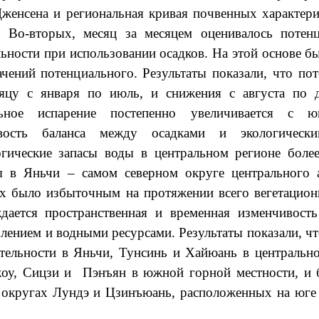
женсена и региональная кривая почвенных характери
 Во-вторых, месяц за месяцем оценивалось потенц
льности при использовании осадков. На этой основе 
чений потенциального. Результаты показали, что по
яцу с января по июль, и снижения с августа по д
иальное испарение постепенно увеличивается с 
чивость баланса между осадками и экологически
логические запасы воды в центральном регионе боле
 в Яньчи – самом северном округе центрального а
сах было избыточным на протяжении всего вегетацион
ается пространственная и временная изменчивост
лением и водными ресурсами. Результаты показали, чт
ительности в Яньчи, Тунсинь и Хайюань в центральн
жоу, Сицзи и Пэнъян в южной горной местности, и
в округах Лундэ и Цзинъюань, расположенных на юге 