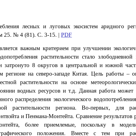
ебления лесных и луговых экосистем аридного рег
25. № 4 (81). С. 3-15. |
PDF
является важным критерием при улучшении экологи
одопотребления растительности стало злободневной
и затронуто 8 округов в центральной и южной час
м регионе на северо-западе Китая. Цель работы – о
местной растительности на основе метеорологичес
тоянии водных ресурсов и т.д. Данная работа может
нного распределения экологического водопотребления
ой растительности региона. Во-первых, для рас
твэйта и Пенмана-Монтейта. Сравнение результатов р
нтейта, более приемлемые, поскольку в модел
графического положения. Вместе с тем при расч