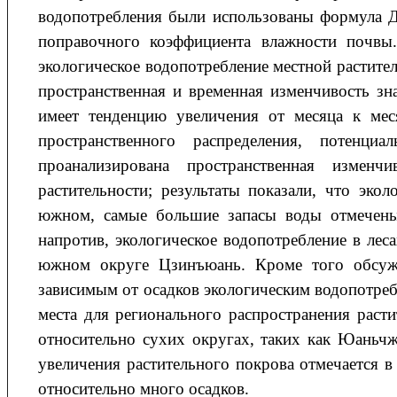
водопотребления были использованы формула Д
поправочного коэффициента влажности почвы.
экологическое водопотребление местной растите
пространственная и временная изменчивость зна
имеет тенденцию увеличения от месяца к мес
пространственного распределения, потенц
проанализирована пространственная измен
растительности; результаты показали, что эко
южном, самые большие запасы воды отмечены
напротив, экологическое водопотребление в ле
южном округе Цзинъюань. Кроме того обсужд
зависимым от осадков экологическим водопотреб
места для регионального распространения раст
относительно сухих округах, таких как Юаньч
увеличения растительного покрова отмечается 
относительно много осадков.