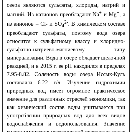
озера являются сульфаты, хлориды, натрий и
+
+
магний. Из катионов преобладают Na
и Mg
, а
2-
из анионов – Cl- и SO
. В химическом составе
4
преобладают сульфаты, поэтому вода озера
относится к сульфатному классу и хлоридно-
сульфатно-натриево-магниевому типу
минерализации. Вода в озере обладает щелочной
реакцией, и в 2015 г. ее рН находился в пределах
7.95-8.82. Соленость воды озера Иссык-Куль
составляла 6.22 г/л. Изучение гидрохимии
природных вод имеет огромное практическое
значение для различных отраслей экономики, так
как химический состав воды учитывается при
употреблении природных вод для всех видов
водоснабжения и водопользования. Значение
гидрохимических исследований возрастает также