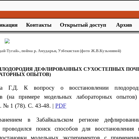
икация
Контакты
Открытый доступ
Архив
дай-Тугай», пойма р. Амударьи, Узбекистан (фото Ж.В.Кузьминой)
 ПЛОДОРОДИЯ ДЕФЛИРОВАННЫХ СУХОСТЕПНЫХ ПОЧ
РАТОРНЫХ ОПЫТОВ)
ва Г.Д. К вопросу о восстановлении плодород
чв (на примере модельных лабораторных опытов
№ 1 (78). С. 43-48. |
PDF
анением в Забайкальском регионе дефлированн
проводился поиск способов для восстановления 
постановки модельных экспериментов с применени