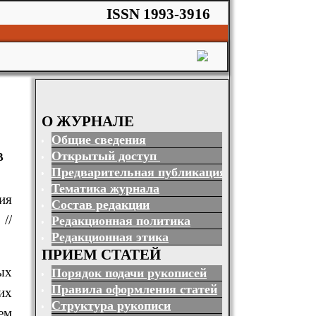
ISSN 1993-3916
О ЖУРНАЛЕ
Общие сведения
Открытый доступ
В
Предварительная публикация
Тематика журнала
ия
Состав редакции
)
//
Редакционная политика
Редакционная этика
ПРИЕМ СТАТЕЙ
ых
Порядок подачи рукописей
Правила оформления статей
их
Структура рукописи
ем