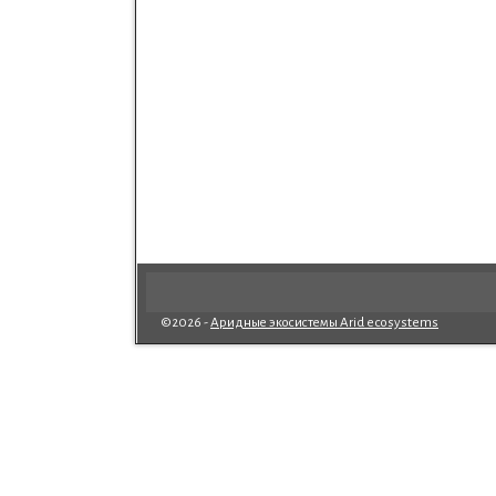
©2026 -
Аридные экосистемы Arid ecosystems