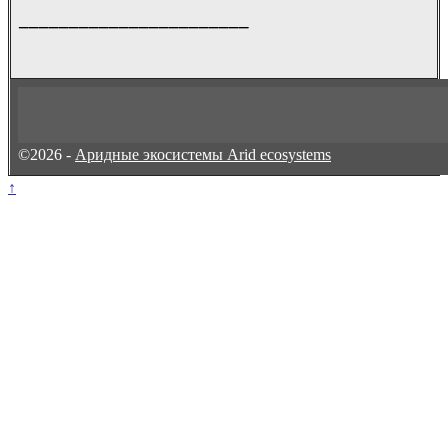
_______________________
©2026 -
Аридные экосистемы Arid ecosystems
↑