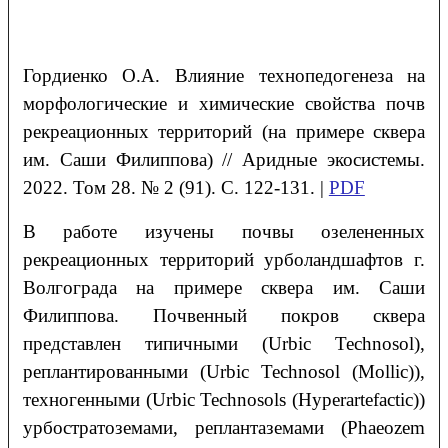
Гордиенко О.А. Влияние технопедогенеза на
морфологические и химические свойства почв
рекреационных территорий (на примере сквера
им. Саши Филиппова) // Аридные экосистемы.
2022. Том 28. № 2 (91). С. 122-131. |
PDF
В работе изучены почвы озелененных
рекреационных территорий урболандшафтов г.
Волгограда на примере сквера им. Саши
Филиппова. Почвенный покров сквера
представлен типичными (Urbic Technosol),
реплантированными (Urbic Technosol (Mollic)),
техногенными (Urbic Technosols (Hyperartefactic))
урбостратоземами, реплантаземами (Phaeozem