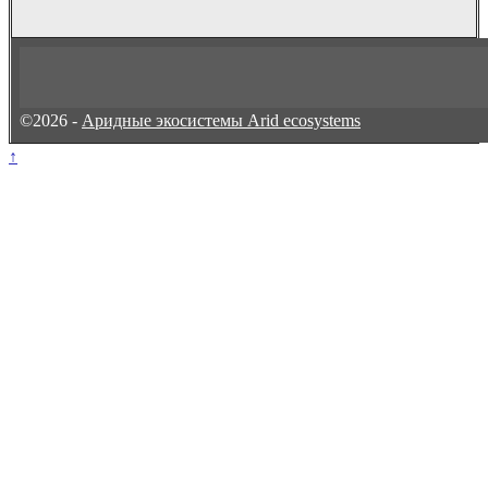
©2026 -
Аридные экосистемы Arid ecosystems
↑