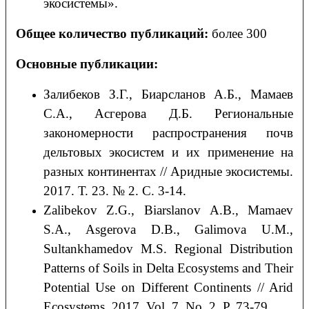
экосистемы».
Общее количество публикаций:
более 300
Основные публикации:
Залибеков З.Г., Биарсланов А.Б., Мамаев
С.А., Асгерова Д.Б. Региональные
закономерности распространения почв
дельтовых экосистем и их применение на
разных континентах // Аридные экосистемы.
2017. Т. 23. № 2. С. 3-14.
Zalibekov Z.G., Biarslanov A.B., Mamaev
S.A., Asgerova D.B., Galimova U.M.,
Sultankhamedov M.S. Regional Distribution
Patterns of Soils in Delta Ecosystems and Their
Potential Use on Different Continents // Arid
Ecosystems. 2017. Vol. 7. No. 2. P. 73-79.