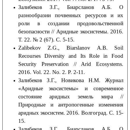
Залибеков З.Г., Биарсланов А.Б. О
разнообразии почвенных ресурсов и их
роли в создании продовольственной
безопасности // Аридные экосистемы. 2016.
Т. 22. № 2 (67). С. 5-15.
Zalibekov Z.G., Biarslanov A.B. Soil
Recourses Diversity and Its Role in Food
Security Preservation // Arid Ecosystems.
2016. Vol. 22. No. 2. P. 2-11.
Залибеков З.Г., Новикова Н.М. Журнал
«Аридные экосистемы» и современное
состояние аридных земель мира //
Природные и антропогенные изменения
аридных экосистем. 2016. Волгоград. С. 15-
15.
Залибеков З.Г., Биарсланов А.Б. О