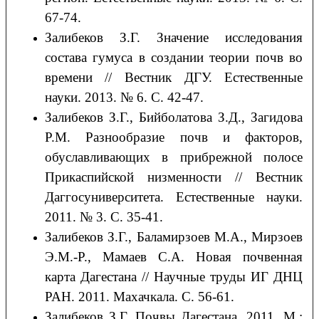
67-74.
Залибеков З.Г. Значение исследования
состава гумуса в создании теории почв во
времени // Вестник ДГУ. Естественные
науки. 2013. № 6. С. 42-47.
Залибеков З.Г., Бийболатова З.Д., Загидова
Р.М. Разнообразие почв и факторов,
обуславливающих в прибрежной полосе
Прикаспийской низменности // Вестник
Даггосуниверситета. Естественные науки.
2011. № 3. С. 35-41.
Залибеков З.Г., Баламирзоев М.А., Мирзоев
Э.М.-Р., Мамаев С.А. Новая почвенная
карта Дагестана // Научные труды ИГ ДНЦ
РАН. 2011. Махачкала. С. 56-61.
Залибеков З.Г. Почвы Дагестана. 2011. М.: