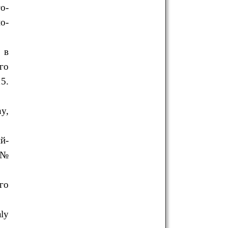
о-
о-
 в
го
5.
hy,
й-
 №
го
.
aly