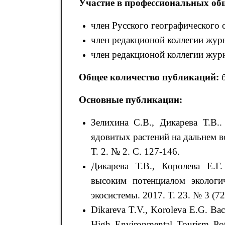
Участие в профессиональных об
член Русского географического 
член редакционой коллегии жур
член редакционой коллегии жур
Общее количество публикаций:
б
Основные публикации:
Зелихина С.В., Дикарева Т.В..
ядовитых растений на дальнем во
Т. 2. № 2. С. 127-146.
Дикарева Т.В., Королева Е.Г
высоким потенциалом экологи
экосистемы. 2017. Т. 23. № 3 (72
Dikareva T.V., Koroleva E.G. Ba
High Environmental Tourism Pote