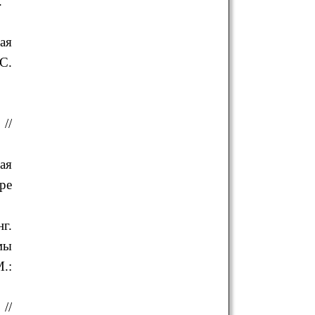
.
ая
С.
//
ая
ре
г.
мы
.:
//