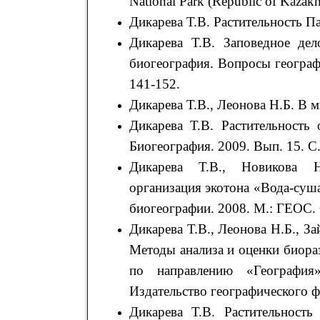
National Раrk (Republic of Kazakh
Дикарева Т.В. Растительность Па
Дикарева Т.В. Заповедное дел
биогеография. Вопросы географ
141-152.
Дикарева Т.В., Леонова Н.Б. В 
Дикарева Т.В. Растительность
Биогеография. 2009. Вып. 15. С
Дикарева Т.В., Новикова Н
организация экотона «Вода-суша
биогеографии. 2008. М.: ГЕОС. 
Дикарева Т.В., Леонова Н.Б., З
Методы анализа и оценки биора
по направлению «География»
Издательство географического фа
Дикарева Т.В. Растительност