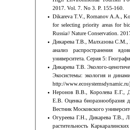
2017. Vol. 7. No 3. P. 155-160.
Dikareva T.V., Romanov A.A., Kor
for selecting priority areas for b
Russia// Nature Conservation. 201
Дикарева Т.В., Малхазова С.М.
анализ распространения ядо
университета. Серия 5: Географи
Дикарева Т.В. Эколого-ценотиче
Экосистемы: экология и динами
http://www.ecosystemsdynamic.ru
Неронов В.В., Королева Е.Г., 
Е.В. Оценка биоразнообразия д
Вестник Московского университет
Огуреева Г.Н., Дикарева Т.В., 
растительность Каркаралински