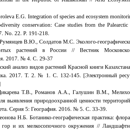
oleva E.G. Integration of species and ecosystem monitor
iodiversity conservation: Case studies from the Palearctic
7. No. 22. P. 191-218.
, Румянцев В.Ю., Солдатов М.С. Эколого-географическ
витых растений в России // Вестник Московско
я. 2017. № 4. C. 29-37
ский анализ видов растений Красной книги Казахстана 
ка. 2017. Т. 2. № 1. C. 132-145. [Электронный ресу
]
Дикарева Т.В., Романов А.А., Галушин В.М., Мелихо
ля выявления природоохранной ценности территорий 
а. Серия 5: География. 2016. № 5. C. 33-39.
Леонова Н.Б. Ботанико-географическая практика: флора
х гор и их мелкосопочного окружения // Ландшафтн