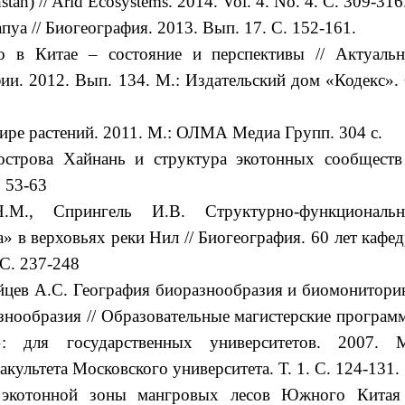
stan) // Arid Ecosystems. 2014. Vol. 4. No. 4. С. 309-316
пуа // Биогеография. 2013. Вып. 17. C. 152-161.
о в Китае – состояние и перспективы // Актуальн
ии. 2012. Вып. 134. М.: Издательский дом «Кодекс». 
мире растений. 2011. М.: ОЛМА Медиа Групп. 304 с.
 острова Хайнань и структура экотонных сообществ 
. 53-63
.М., Спрингель И.В. Структурно-функциональн
» в верховьях реки Нил // Биогеография. 60 лет кафед
С. 237-248
айцев А.С. География биоразнообразия и биомониторин
знообразия // Образовательные магистерские програм
: для государственных университетов. 2007. М
культета Московского университета. Т. 1. С. 124-131.
ь экотонной зоны мангровых лесов Южного Китая 