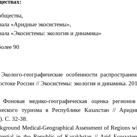
ществах:
общества,
нала «Аридные экосистемы»,
нала «Экосистемы: экология и динамика»
олее 90
 Эколого-географические особенности распространен
стоке России // Экосистемы: экология и динамика. 201
. Фоновая медико-географическая оценка регионов
ческого туризма в Республике Казахстан // Аридн
). С. 32-38.
ckground Medical-Geographical Assessment of Regions w
ntial in the Republic of Kazakhstan // Arid Ecosyste