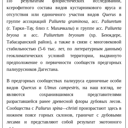
По результатам флористических исследований,
ксерофитного состава видов кустарникового яруса и
отсутствия или единичного участия видов
Querus
в
группе ассоциаций
Paliureta
graminosa
, асс.
Paliuretum
(г. Тарки–Тау, близ г. Махачкалы) и группе асс.
Paliureta
bryosa
и асс.
Paliuretum bryosum
(хр. Беюкдере,
Табасаранский район), а также в связи с многовековой
стабильностью (5-6 тыс. лет, по литературным данным)
геоклиматических условий территории, выдвинуто
предположение о первичности сообществ предгорных
палиурусников Дагестана.
В предгорных сообществах палиуруса единичные особи
видов
Quercus
и
Ulmus campestris
, на наш взгляд, не
являются сохранившимися представителями
разраставшейся ранее древесной флоры дубовых лесов.
Сообщества с
Paliurus
spina
—
christi
произрастают здесь в
нижнем поясе горных склонов, граничат с дубовыми
лесами и представляют собой результат экотонного