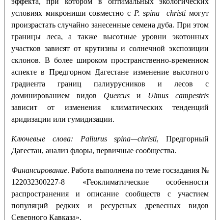
эффекта, при котором в оптимальных экологических
условиях микрониши совместно с
P
.
spina
—
christi
могут
произрастать случайно занесенные семена дуба. При этом
границы леса, а также высотные уровни экотонных
участков зависят от крутизны и солнечной экспозиции
склонов. В более широком пространственно-временном
аспекте в Предгорном Дагестане изменение высотного
градиента границ палиурусников и лесов с
доминированием видов
Quercus
и
Ulmus campestris
зависит от изменения климатических тенденций
аридизации или гумидизации.
Ключевые слова:
Paliurus
spina
—
christi
, Предгорный
Дагестан, анализ флоры, первичные сообщества.
Финансирование
. Работа выполнена по теме госзадания №
122032300227-8 «Геоклиматические особенности
распространения и описание сообществ с участием
популяций редких и ресурсных древесных видов
Северного Кавказа».