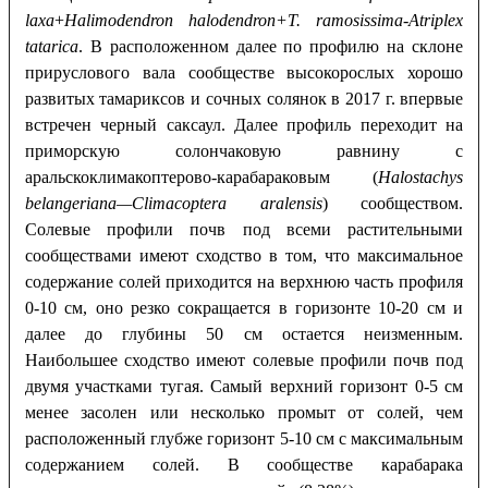
laxa
+
H
alimodendron halodendron+T. ramosissima-
Atriplex
tatarica
. В расположенном далее по профилю на склоне
прируслового вала сообществе высокорослых хорошо
развитых тамариксов и сочных солянок в 2017 г. впервые
встречен черный саксаул. Далее профиль переходит на
приморскую солончаковую равнину с
аральскоклимакоптерово-карабараковым (
Halostachys
belangeriana
—
Climacoptera
aralensis
) сообществом.
Солевые профили почв под всеми растительными
сообществами имеют сходство в том, что максимальное
содержание солей приходится на верхнюю часть профиля
0-10 см, оно резко сокращается в горизонте 10-20 см и
далее до глубины 50 см остается неизменным.
Наибольшее сходство имеют солевые профили почв под
двумя участками тугая. Самый верхний горизонт 0-5 см
менее засолен или несколько промыт от солей, чем
расположенный глубже горизонт 5-10 см с максимальным
содержанием солей. В сообществе карабарака