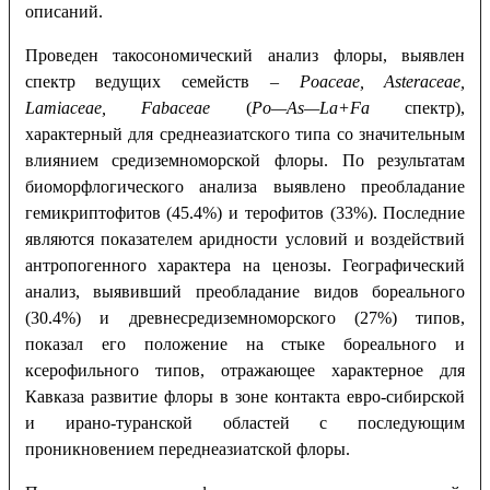
описаний.
Проведен такосономический анализ флоры, выявлен
спектр ведущих семейств –
Poaceae, Asteraceae,
Lamiaceae, Fabaceae
(
Po
—
As
—
La
+
Fa
спектр),
характерный для среднеазиатского типа cо значительным
влиянием средиземноморской флоры. По результатам
биоморфлогического анализа выявлено преобладание
гемикриптофитов (45.4%) и терофитов (33%). Последние
являются показателем аридности условий и воздействий
антропогенного характера на ценозы. Географический
анализ, выявивший преобладание видов бореального
(30.4%) и древнесредиземноморского (27%) типов,
показал его положение на стыке бореального и
ксерофильного типов, отражающее характерное для
Кавказа развитие флоры в зоне контакта евро-сибирской
и ирано-туранской областей с последующим
проникновением переднеазиатской флоры.