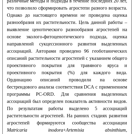
различные методы и подходы в течение последних 20 лет,
что позволило сформировать агростепи разного возраста.
Однако до настоящего времени не проведена оценка
разнообразия их растительности. Цель данной работы –
выявление ценотического разнообразия агростепей на
основе эколого-фитоценотического подхода, оценка
направлений сукцессионного развития выделенных
ассоциаций. Авторами проведено 96 геоботанических
описаний растительности агростепей с указанием общего
проективного покрытия для травяного яруса и
проективного покрытия (%) для каждого вида.
Ординацию описаний проводили на основе
бестрендового анализа соответствия DCA с применением
программы РС-ORD. Для сравнения выделенных
ассоциаций был определен показатель активности видов.
По результатам работы выделено 5 ассоциаций
растительности агростепей. На ранних стадиях развития
агростепей формируются сообщества ассоциации
Matricaria inodora
+
Artemisia absinthium
,