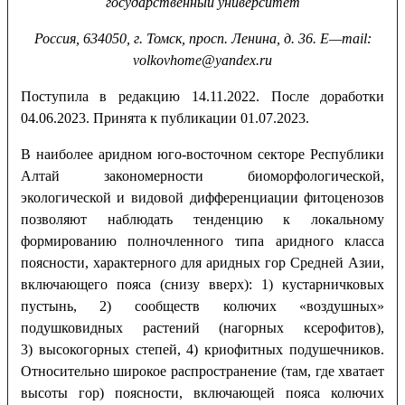
государственный университет
Россия, 634050, г. Томск, просп. Ленина, д. 36.
E
—
mail
:
volkovhome
@
yandex
.
ru
Поступила в редакцию 14.11.2022. После доработки
04.06.2023. Принята к публикации 01.07.2023.
В наиболее аридном юго-восточном секторе Республики
Алтай закономерности биоморфологической,
экологической и видовой дифференциации фитоценозов
позволяют наблюдать тенденцию к локальному
формированию полночленного типа аридного класса
поясности, характерного для аридных гор Средней Азии,
включающего пояса (снизу вверх): 1) кустарничковых
пустынь, 2) сообществ колючих «воздушных»
подушковидных растений (нагорных ксерофитов),
3) высокогорных степей, 4) криофитных подушечников.
Относительно широкое распространение (там, где хватает
высоты гор) поясности, включающей пояса колючих