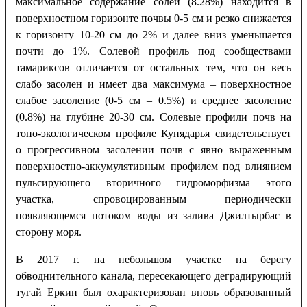
максимальное содержание солей (8.28%) находится в
поверхностном горизонте почвы 0-5 см и резко снижается
к горизонту 10-20 см до 2% и далее вниз уменьшается
почти до 1%. Солевой профиль под сообществами
тамариксов отличается от остальных тем, что он весь
слабо засолен и имеет два максимума – поверхностное
слабое засоление (0-5 см – 0.5%) и среднее засоление
(0.8%) на глубине 20-30 см. Солевые профили почв на
топо-экологическом профиле Кунядарья свидетельствует
о прогрессивном засолении почв с явно выраженным
поверхностно-аккумулятивным профилем под влиянием
пульсирующего вторичного гидроморфизма этого
участка, спровоцированным периодически
появляющемся потоком воды из залива Джилтырбас в
сторону моря.
В 2017 г. на небольшом участке на берегу
обводнительного канала, пересекающего деградирующий
тугай Еркин был охарактеризован вновь образованный