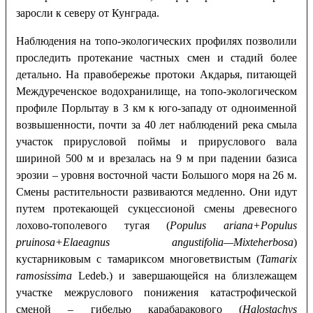
заросли к северу от Кунграда.
Наблюдения на топо-экологических профилях позволили
проследить протекание частных смен и стадий более
детально. На правобережье протоки Акдарья, питающей
Междуреченское водохранилище, на топо-экологическом
профиле Порлытау в 3 км к юго-западу от одноименной
возвышенности, почти за 40 лет наблюдений река смыла
участок прирусловой поймы и прируслового вала
шириной 500 м и врезалась на 9 м при падении базиса
эрозии – уровня восточной части Большого моря на 26 м.
Смены растительности развиваются медленно. Они идут
путем протекающей сукцессионой смены древесного
лохово-тополевого тугая (
Populus
ariana
+
Populus
pruinosa
+
Elaeagnus
angustifolia
—
Mixteherbosa
)
кустарниковым с тамариксом многоветвистым (
Tamarix
ramosissima
Ledeb.) и завершающейся на близлежащем
участке межруслового понижения катастрофической
сменой – гибелью карабаракового (
Halostachys