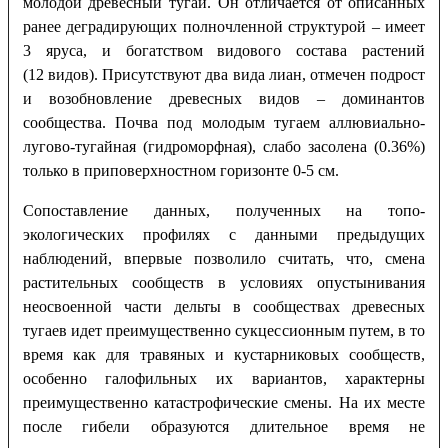
молодой древесный тугай. Он отличается от описанных
ранее деградирующих полночленной структурой – имеет
3 яруса, и богатством видового состава растений
(12 видов). Присутствуют два вида лиан, отмечен подрост
и возобновление древесных видов – доминантов
сообщества. Почва под молодым тугаем аллювиально-
лугово-тугайная (гидроморфная), слабо засолена (0.36%)
только в приповерхностном горизонте 0-5 см.
Сопоставление данных, полученных на топо-
экологических профилях с данными предыдущих
наблюдений, впервые позволило считать, что, смена
растительных сообществ в условиях опустынивания
неосвоенной части дельты в сообществах древесных
тугаев идет преимущественно сукцессионным путем, в то
время как для травяных и кустарниковых сообществ,
особенно галофильных их вариантов, характерны
преимущественно катастрофические смены. На их месте
после гибели образуются длительное время не