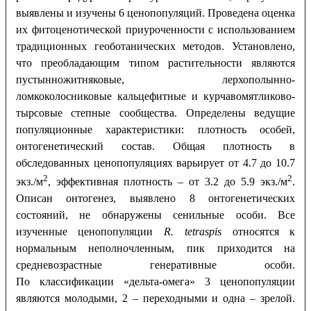
выявлены и изучены 6 ценопопуляций. Проведена оценка
их фитоценотической приуроченности с использованием
традиционных геоботанических методов. Установлено,
что преобладающим типом растительности являются
пустынножитняковые, лерхополынно-
ломкоколосниковые кальцефитные и курчавомятликово-
тырсовые степные сообщества. Определены ведущие
популяционные характеристики: плотность особей,
онтогенетический состав. Общая плотность в
обследованных ценопопуляциях варьирует от 4.7 до 10.7
2
2
экз./м
, эффективная плотность – от 3.2 до 5.9 экз./м
.
Описан онтогенез, выявлено 8 онтогенетических
состояний, не обнаружены сенильные особи. Все
изученные ценопопуляции
R. tetraspis
относятся к
нормальным неполночленным, пик приходится на
средневозрастные генеративные особи.
По классификации «дельта-омега» 3 ценопопуляции
являются молодыми, 2 – переходными и одна – зрелой.