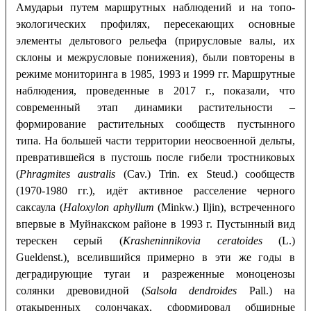
Амударьи путем маршрутных наблюдений и на топо-
экологических профилях, пересекающих основные
элементы дельтового рельефа (прирусловые валы, их
склоны и межрусловые понижения), были повторены в
режиме мониторинга в 1985, 1993 и 1999 гг. Маршрутные
наблюдения, проведенные в 2017 г., показали, что
современный этап динамики растительности –
формирование растительных сообществ пустынного
типа. На большей части территории неосвоенной дельты,
превратившейся в пустошь после гибели тростниковых
(
Phragmites australis
(Cav.) Trin. ex Steud.) сообществ
(1970-1980 гг.), идёт активное расселение черного
саксаула (
Ha
loxylon ap
hyllum
(Minkw.) Iljin), встреченного
впервые в Муйнакском районе в 1993 г. Пустынный вид
терескен серый (
Krasheninnikovia
ceratoides
(L.)
Gueldenst.)
,
вселившийся примерно в эти же годы в
деградирующие тугаи и разреженные моноценозы
солянки древовидной (
Salsola dendroides
Pall.) на
отакыренных солончаках, сформировал обширные