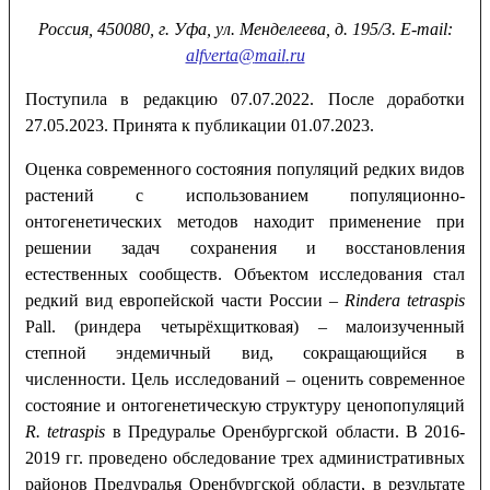
Россия, 450080, г. Уфа, ул. Менделеева, д. 195/3. Е-
mail
:
alfverta
@
mail
.
ru
Поступила в редакцию 07.07.2022. После доработки
27.05.2023. Принята к публикации 01.07.2023.
Оценка современного состояния популяций редких видов
растений с использованием популяционно-
онтогенетических методов находит применение при
решении задач сохранения и восстановления
естественных сообществ. Объектом исследования стал
редкий вид европейской части России –
Rindera tetraspis
Pall. (риндера четырёхщитковая) – малоизученный
степной эндемичный вид, сокращающийся в
численности. Цель исследований – оценить современное
состояние и онтогенетическую структуру ценопопуляций
R. tetraspis
в Предуралье Оренбургской области. В 2016-
2019 гг. проведено обследование трех административных
районов Предуралья Оренбургской области, в результате