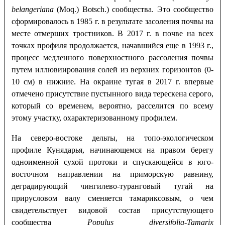
belangeriana
(Moq.) Botsch.) сообщества. Это сообщество
сформировалось в 1985 г. в результате засоления почвы на
месте отмерших тростников. В 2017 г. в почве на всех
точках профиля продолжается, начавшийся еще в 1993 г.,
процесс медленного поверхностного рассоления почвы
путем иллювиирования солей из верхних горизонтов (0-
10 см) в нижние. На окраине тугая в 2017 г. впервые
отмечено присутствие пустынного вида терескена серого,
который со временем, вероятно, расселится по всему
этому участку, охарактеризованному профилем.
На северо-востоке дельты, на топо-экологическом
профиле Кунядарья, начинающемся на правом берегу
одноименной сухой протоки и спускающейся в юго-
восточном направлении на приморскую равнину,
деградирующий чингилево-туранговый тугай на
прирусловом валу сменяется тамариксовым, о чем
свидетельствует видовой состав присутствующего
сообщества
Populus diversifolia-Tamarix