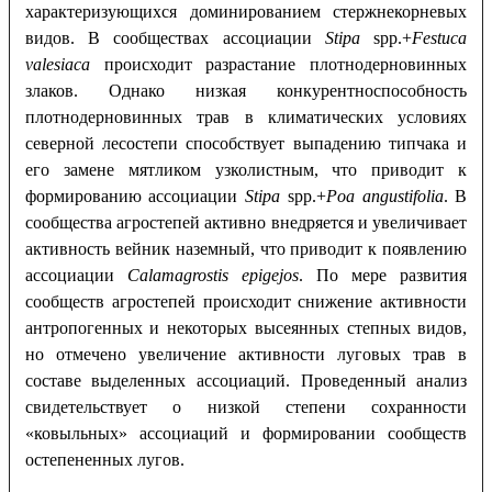
характеризующихся доминированием стержнекорневых
видов. В сообществах ассоциации
Stipa
spp.+
Festuca
valesiaca
происходит разрастание плотнодерновинных
злаков. Однако низкая конкурентноспособность
плотнодерновинных трав в климатических условиях
северной лесостепи способствует выпадению типчака и
его замене мятликом узколистным, что приводит к
формированию ассоциации
Stipa
spp.+
Poa angustifolia
. В
сообщества агростепей активно внедряется и увеличивает
активность вейник наземный, что приводит к появлению
ассоциации
Calamagrostis
epigejos
. По мере развития
сообществ агростепей происходит снижение активности
антропогенных и некоторых высеянных степных видов,
но отмечено увеличение активности луговых трав в
составе выделенных ассоциаций. Проведенный анализ
свидетельствует о низкой степени сохранности
«ковыльных» ассоциаций и формировании сообществ
остепененных лугов.