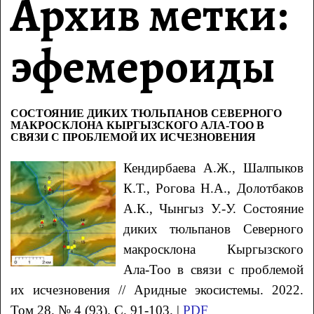
Архив метки:
эфемероиды
СОСТОЯНИЕ ДИКИХ ТЮЛЬПАНОВ СЕВЕРНОГО
МАКРОСКЛОНА КЫРГЫЗСКОГО АЛА-ТОО В
СВЯЗИ С ПРОБЛЕМОЙ ИХ ИСЧЕЗНОВЕНИЯ
Кендирбаева
А.Ж.
, Шалпыков
К.Т.
, Рогова
Н.А.
, Долотбаков
А.К.
, Чынгыз
У.-У.
Состояние
диких тюльпанов Северного
макросклона Кыргызского
Ала-Тоо
в связи с проблемой
их исчезновения
// Аридные экосистемы. 2022.
Том 28. № 4 (93). С. 91-103. |
PDF