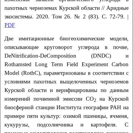
пахотных черноземах Курской области // Аридные
экосистемы. 2020. Том 26. № 2 (83). С. 72-79. |
PDF
Две имитационные биогеохимические модели,
описывающие круговорот углерода в почве,
DeNitrification-DeComposition (DNDC) и
Rothamsted Long Term Field Experiment Carbon
Model (RothC), параметризованы в соответствии с
условиями пахотных выщелоченных черноземов
Курской области и верифицированы по данным
измерений почвенной эмиссии СО
на Курской
2
биосферной станции Института географии РАН на
примере пяти культур: озимой пшеницы, ячменя,
кукурузы, подсолнечника и картофеля. С