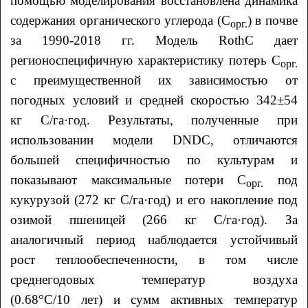
помощью моделирования восстановлена динамика
содержания органического углерода (С
) в почве
орг.
за 1990-2018 гг. Модель RothC дает
регионоспецифичную характеристику потерь С
орг.
с преимущественной их зависимостью от
погодных условий и средней скоростью 342±54
кг С/га·год. Результаты, полученные при
использовании модели DNDC, отличаются
большей специфичностью по культурам и
показывают максимальные потери С
под
орг.
кукурузой (272 кг С/га·год) и его накопление под
озимой пшеницей (266 кг С/га·год). За
аналогичный период наблюдается устойчивый
рост теплообеспеченности, в том числе
среднегодовых температур воздуха
(0.68°С/10 лет) и сумм активных температур