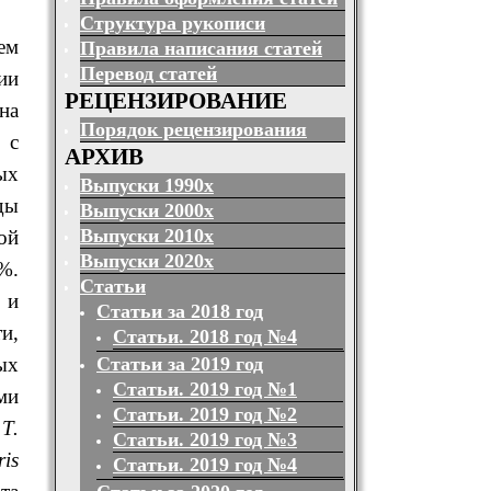
Структура рукописи
ем
Правила написания статей
Перевод статей
ии
РЕЦЕНЗИРОВАНИЕ
на
Порядок рецензирования
 с
АРХИВ
ых
Выпуски 1990х
ды
Выпуски 2000х
Выпуски 2010х
ой
Выпуски 2020х
%.
Статьи
 и
Статьи за 2018 год
и,
Статьи. 2018 год №4
Статьи за 2019 год
ых
Статьи. 2019 год №1
ми
Статьи. 2019 год №2
,
T
.
Статьи. 2019 год №3
ris
Статьи. 2019 год №4