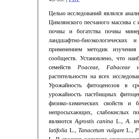
Целью исследований являлся анал
Цимлянского песчаного массива с 
почвы и богатства почвы минер
ландшафтно-биоэкологических и
применением методик изучения 
сообществ. Установлено, что на
семейств
Poaceae, Fabaceae
растительности на всех исследо
Урожайность фитоценозов в сре
урожайность пастбищных фитоцен
физико-химических свойств и 
непросыхающих, слабокислых по
являются
Agrostis
canina
L.
,
A
.
te
latifolia
L.,
Tanacetum
vulgare
L.,
P