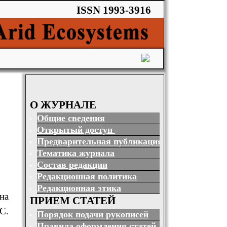
ISSN 1993-3916
О ЖУРНАЛЕ
Общие сведения
Открытый доступ
Предварительная публикация
Тематика журнала
Состав редакции
Редакционная политика
Редакционная этика
на
ПРИЕМ СТАТЕЙ
С.
Порядок подачи рукописей
Правила оформления статей