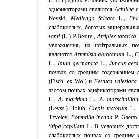
L. В средних условиях увлажнения
эдификаторами являются
Achillea
m
Nevski,
Medicago
falcata
L.,
Phl
слабокислых, богатых минеральны
venti
(L.) P.Beauv.,
Atriplex
tatarica
увлажнения, на нейтральных по
являются
Artemisia abrotanum
L
.
,
C
L.,
Inula
germanica
L.,
Juncus
gera
почвах со средним содержанием 
(Fisch. ex Wol) и
Festuca
valesiaca
азотом почвах эдификаторами явл
L
., A. maritima
L.
, A. marschallia
(Leyss.) Holub,
Crepis tectorum
L.,
Tzvelev,
Potentilla incana
P. Gaertn
Stipa capillata
L. В условиях дост
слабокислых почвах со средним 