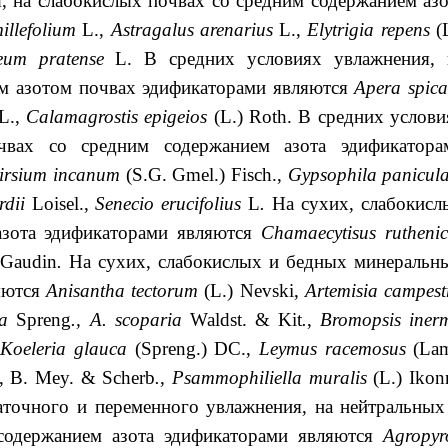
, на слабокислых почвах со средним содержанием азо
illefolium
L.,
Astragalus
arenarius
L.,
Elytrigia repens
(
eum
pratense
L. В средних условиях увлажнения, 
м азотом почвах эдификаторами являются
Apera
spic
L.,
Calamagrostis
epigeios
(L.) Roth. В средних услови
чвах со средним содержанием азота эдификатора
irsium incanum
(S.G. Gmel.) Fisch.,
Gypsophila
panicul
rdii
Loisel.,
Senecio
erucifolius
L
.
На сухих, слабокисл
азота эдификаторами являются
Chamaecytisus
rutheni
Gaudin
.
На сухих, слабокислых и бедных минеральн
яются
Anisantha
tectorum
(L.) Nevski,
Artemisia campest
na
Spreng
., A. scoparia
Waldst. & Kit
.
,
Bromopsis inerm
Koeleria glauca
(Spreng.) DC.,
Leymus racemosus
(Lam
., B. Mey. & Scherb
.
,
Psammophiliella muralis
(L.) Ikon
аточного и переменного увлажнения, на нейтральных
содержанием азота эдификаторами являются
Agropyr