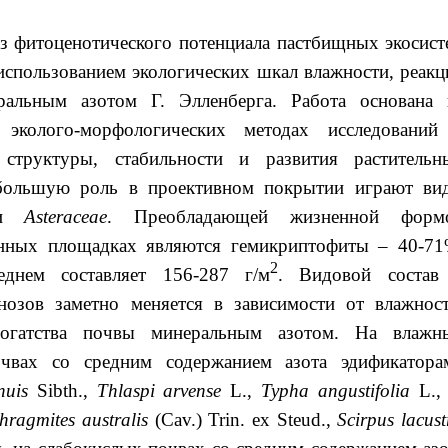
из фитоценотического потенциала пастбищных экосист
использованием экологических шкал влажности, реакц
альным азотом Г. Элленберга. Работа основана 
 эколого-морфологических методах исследований
структуры, стабильности и развития растительн
ибольшую роль в проективном покрытии играют ви
и
Asteraceae
. Преобладающей жизненной форм
ванных площадках являются гемикриптофиты – 40-71
2
днем составляет 156-287 г/м
. Видовой состав
озов заметно меняется в зависимости от влажност
богатства почвы минеральным азотом. На влажн
чвах со средним содержанием азота эдификатора
nuis
Sibth.,
Thlaspi
arvense
L.,
Typha
angustifolia
L.
hragmites
australis
(Cav.) Trin. ex Steud.,
Scirpus
lacust