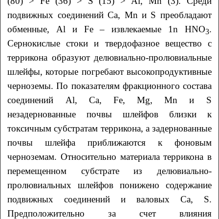
(80) > Fe (36) > S (15) > Al, Mn (3). Среди
подвижных соединений Ca, Mn и S преобладают
обменные, Al и Fe – извлекаемые 1n HNO
.
3
Сернокислые стоки и твердофазное вещество с
террикона образуют делювиально-пролювиальные
шлейфы, которые погребают высокопродуктивные
черноземы. По показателям фракционного состава
соединений Al, Ca, Fe, Mg, Mn и S
незадернованные почвы шлейфов близки к
токсичным субстратам террикона, а задернованные
почвы шлейфа приближаются к фоновым
черноземам. Относительно материала террикона в
перемещенном субстрате из делювиально-
пролювиальных шлейфов понижено содержание
подвижных соединений и валовых Ca, S.
Предположительно за счет влияния