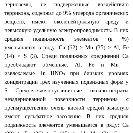
черноземы, не подверженные воздействию
террикона, содержат до 9% углерода органических
веществ, имеют околонейтральную среду и
невысокую удельную электропроводимость. В них
средняя подвижность элементов (в %)
уменьшается в ряду: Ca (62) > Mn (35) > Al, Fe
(14) > S (3). Среди подвижных соединений Ca
преобладают обменные, Al, Fe и Mn –
извлекаемые 1n HNO
при близких уровнях
3
концентрации трех изученных подвижных форм у
S. Средне-тяжелосуглинистые токсилитостраты
незадернованной поверхности террикона с
преимущественно очень кислой средой зачастую
имеют сульфатное засоление. В них средняя
подвижность элементов уменьшается в ряду: Ca