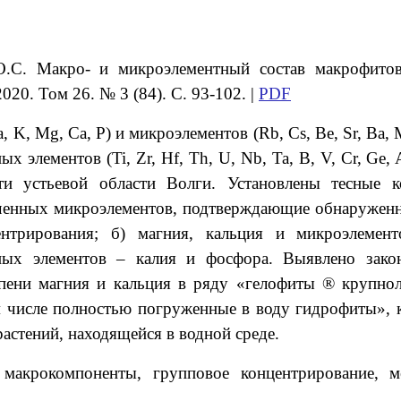
О.С.
Макро- и микроэлементный состав макрофитов
020. Том 26. № 3 (84). С. 93-102. |
PDF
, Mg, Ca, P) и микроэлементов (Rb, Cs, Be, Sr, Ba, M
ных элементов (Ti, Zr, Hf, Th, U, Nb, Ta, B, V, Cr, Ge,
ти устьевой области Волги. Установлены тесные к
ученных микроэлементов, подтверждающие обнаруженн
нтрирования; б) магния, кальция и микроэлемен
ых элементов – калия и фосфора. Выявлено закон
епени магния и кальция в ряду «гелофиты ® крупн
 числе полностью погруженные в воду гидрофиты», к
стений, находящейся в водной среде.
 макрокомпоненты, групповое концентрирование, м