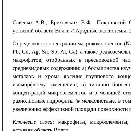
Савенко
А.В.
, Бреховских
В.Ф.
, Покровский
устьевой области Волги // Аридные экосистемы. 2
Определены концентрации макрокомпонентов (Na, K
Pb, Cd, Ag, Sn, Sb, Al, Ga), а также редкоземель
макрофитов, отобранных в пресноводной час
средневидовых содержаний: а) большинства из
металлов и хрома явление группового конце
изоморфному замещению; в) типично биогенн
концентраций микроэлементов и в меньшей ст
разнолистные гидрофиты ® мелколистные, в том
увеличению эффективной площади поверхности ра
Ключевые слова:
макрофиты, микроэлементы,
устьевая область Волги.