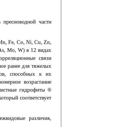
 пресноводной части
n, Fe, Co, Ni, Cu, Zn,
 As, Mo, W) в 12 видах
орреляционные связи
ое ранее для тяжелых
тов, способных к их
омерное возрастание
олистные гидрофиты ®
оторый соответствует
ежвидовые различия,