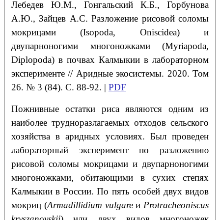
Лебедев
Ю.М.
, Гонгальский
К.Б.
, Горбунова
А.Ю.
, Зайцев
А.С.
Разложение рисовой соломы
мокрицами (Isopoda, Oniscidea) и
двупарноногими многоножками (Myriapoda,
Diplopoda) в почвах Калмыкии в лабораторном
эксперименте
// Аридные экосистемы. 2020. Том
26. № 3 (84). С. 88-92. |
PDF
Пожнивные остатки риса являются одним из
наиболее трудноразлагаемых отходов сельского
хозяйства в аридных условиях. Был проведен
лабораторный эксперимент по разложению
рисовой соломы мокрицами и двупарноногими
многоножками, обитающими в сухих степях
Калмыкии в России. По пять особей двух видов
мокриц (
Armadillidium vulgare
и
Protracheoniscus
kryszanovskii
) или двух видов многоножек