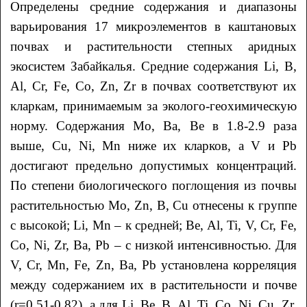
Определены средние содержания и диапазоны
варьирования 17 микроэлементов в каштановых
почвах и растительности степных аридных
экосистем Забайкалья. Средние содержания Li, B,
Al, Cr, Fe, Co, Zn, Zr в почвах соответствуют их
кларкам, принимаемым за эколого-геохимическую
норму. Содержания Mo, Ba, Be в 1.8-2.9 раза
выше, Cu, Ni, Mn ниже их кларков, а V и Pb
достигают предельно допустимых концентраций.
По степени биологического поглощения из почвы
растительностью Мо, Zn, B, Cu отнесены к группе
с высокой; Li, Mn – к средней; Be, Al, Ti, V, Cr, Fe,
Co, Ni, Zr, Ba, Pb – с низкой интенсивностью. Для
V, Cr, Mn, Fe, Zn, Ba, Pb установлена корреляция
между содержанием их в растительности и почве
(r=0.51-0.82), а для Li, Be, B, Al, Ti, Co, Ni, Cu, Zr,