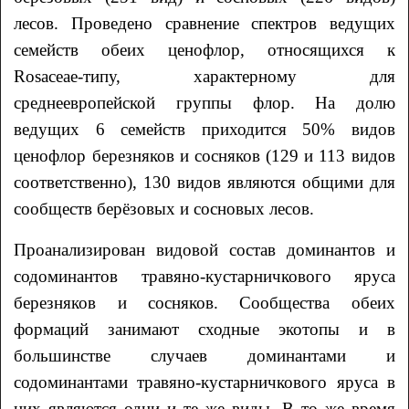
лесов. Проведено сравнение спектров ведущих
семейств обеих ценофлор, относящихся к
Rosaceae-типу, характерному для
среднеевропейской группы флор. На долю
ведущих 6 семейств приходится 50% видов
ценофлор березняков и сосняков (129 и 113 видов
соответственно), 130 видов являются общими для
сообществ берёзовых и сосновых лесов.
Проанализирован видовой состав доминантов и
содоминантов травяно-кустарничкового яруса
березняков и сосняков. Сообщества обеих
формаций занимают сходные экотопы и в
большинстве случаев доминантами и
содоминантами травяно-кустарничкового яруса в
них являются одни и те же виды. В то же время