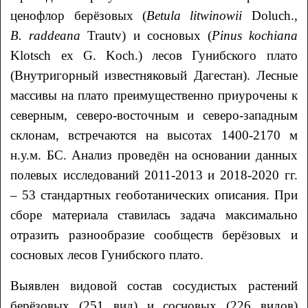
ценофлор берёзовых (
Betula litwinowii
Doluch.
,
В
. raddeana
Trautv) и сосновых (
Pinus kochiana
Klotsch ex G. Koch.) лесов Гунибского плато
(Внутригорный известняковый Дагестан). Лесные
массивы на плато преимущественно приурочены к
северным, северо-восточным и северо-западным
склонам, встречаются на высотах 1400-2170 м
н.у.м. БС. Анализ проведён на основании данных
полевых исследований 2011-2013 и 2018-2020 гг.
– 53 стандартных геоботанических описания. При
сборе материала ставилась задача максимально
отразить разнообразие сообществ берёзовых и
сосновых лесов Гунибского плато.
Выявлен видовой состав сосудистых растений
берёзовых (251 вид) и сосновых (226 видов)