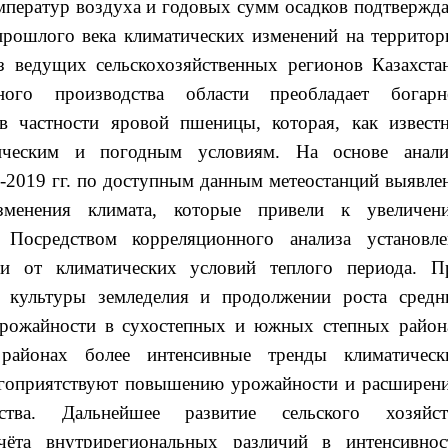
мператур воздуха и годовых сумм осадков подтвержда
 прошлого века климатических изменений на территор
 ведущих сельскохозяйственных регионов Казахстан
нного производства области преобладает богарн
в частности яровой пшеницы, которая, как известн
тическим и погодным условиям. На основе анали
1-2019 гг. по доступным данным метеостанций выявле
изменения климата, которые привели к увеличен
 Посредством корреляционного анализа установле
ти от климатических условий теплого периода. П
 культуры земледелия и продолжении роста средн
урожайности в сухостепных и южных степных район
районах более интенсивные тренды климатическ
лагоприятствуют повышению урожайности и расширен
одства. Дальнейшее развитие сельского хозяйст
чёта внутрирегиональных различий в интенсивнос