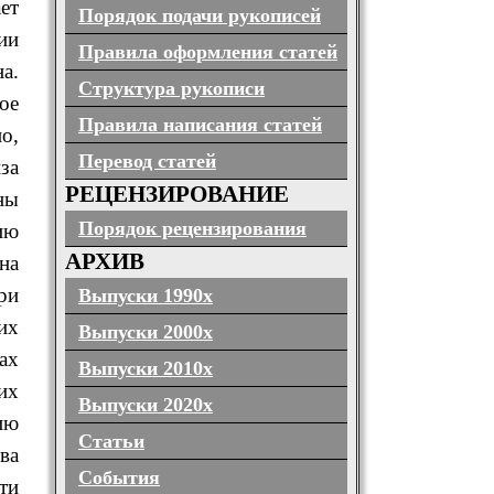
ет
Порядок подачи рукописей
ии
Правила оформления статей
а.
Структура рукописи
ое
Правила написания статей
о,
Перевод статей
за
РЕЦЕНЗИРОВАНИЕ
ны
Порядок рецензирования
ию
АРХИВ
на
ри
Выпуски 1990х
их
Выпуски 2000х
ах
Выпуски 2010х
их
Выпуски 2020х
ию
Статьи
ва
События
ти