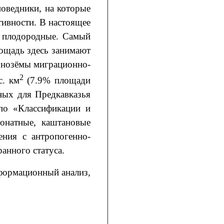
оведники, на которые
ивности. В настоящее
е плодородные. Самый
ощадь здесь занимают
рнозёмы миграционно-
2
с. км
(7.9% площади
ных для Предкавказья
по «Классификации и
бонатные, каштановые
ения с антропогенно-
анного статуса.
нформационный анализ,