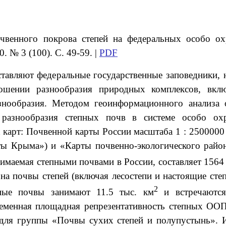
очвенного покрова степей на федеральных особо о
. № 3 (100). С. 49-59. |
PDF
тавляют федеральные государственные заповедники, 
ношении разнообразия природных комплексов, вклю
нообразия. Методом геоинформационного анализа 
о разнообразия степных почв в системе особо о
карт: Почвенной карты России масштаба 1 : 2500000
 Крыма») и «Карты почвенно-экологического район
имаемая степными почвами в России, составляет 1564 
на почвы степей (включая лесостепи и настоящие сте
2
ные почвы занимают 11.5 тыс. км
и встречаются
ременная площадная репрезентативность степных ООП
для группы «Почвы сухих степей и полупустынь». 