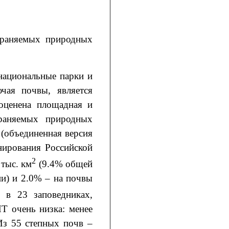
храняемых природных
национальные парки и
чая почвы, является
оценена площадная и
храняемых природных
 (объединенная версия
ирования Российской
2
тыс. км
(9.4% общей
пи) и 2.0% – на почвы
 в 23 заповедниках,
Т очень низка: менее
Из 55 степных почв –