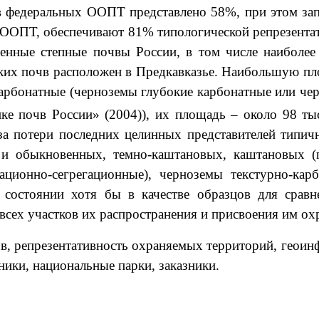
в федеральных ООПТ представлено 58%, при этом зап
 ООПТ, обеспечивают 81% типологической репрезентат
енные степные почвы России, в том числе наиболе
ких почв расположен в Предкавказье. Наибольшую пл
рбонатные (черноземы глубокие карбонатные или че
ке почв России» (2004)), их площадь – около 98 ты
оза потери последних целинных представителей типич
и обыкновенных, темно-каштановых, каштановых (
ционно-сегрегационные), черноземы текстурно-кар
состоянии хотя бы в качестве образцов для сравн
сех участков их распространения и присвоения им охр
в, репрезентативность охраняемых территорий, геои
ики, национальные парки, заказники.