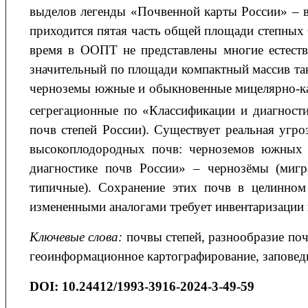
выделов легенды «Почвенной карты России» – 
приходится пятая часть общей площади степных
время в ООПТ не представлены многие естеств
значительный по площади компактный массив та
черноземы южные и обыкновенные мицелярно-ка
сегрегационные по «Классификации и диагности
почв степей России). Существует реальная угр
высокоплодородных почв: черноземов южных 
диагностике почв России» – чернозёмы (мигра
типичные). Сохранение этих почв в целинном 
измененными аналогами требует инвентаризации в
Ключевые слова:
почвы степей, разнообразие поч
геоинформационное картографирование, заповедн
DOI
:
10.24412/1993-3916-2024-3-49-59