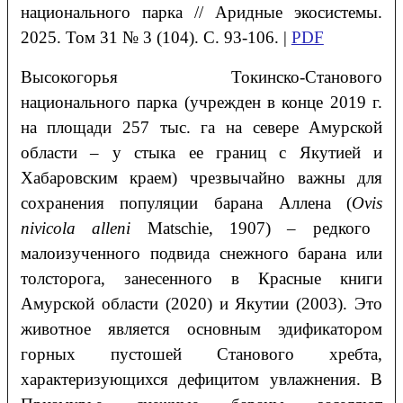
национального парка // Аридные экосистемы.
2025. Том 31 № 3 (104). С. 93-106. |
PDF
Высокогорья Токинско-Станового
национального парка (учрежден в конце 2019 г.
на площади 257 тыс. га на севере Амурской
области – у стыка ее границ с Якутией и
Хабаровским краем) чрезвычайно важны для
сохранения популяции барана Аллена (
O
vis
n
ivicola
alleni
Matschie, 1907) – редкого
малоизученного подвида снежного барана или
толсторога, занесенного в Красные книги
Амурской области (2020) и Якутии (2003). Это
животное является основным эдификатором
горных пустошей Станового хребта,
характеризующихся дефицитом увлажнения. В