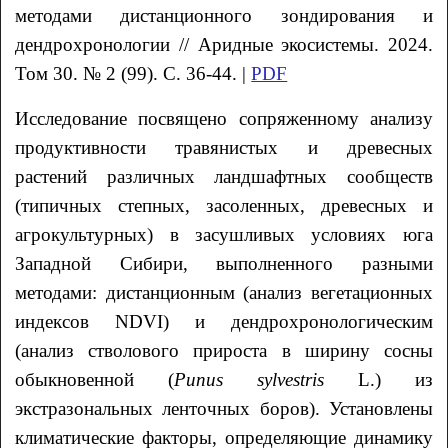
методами дистанционного зондирования и
дендрохронологии // Аридные экосистемы. 2024.
Том 30. № 2 (99). С. 36-44. |
PDF
Исследование посвящено сопряженному анализу
продуктивности травянистых и древесных
растений различных ландшафтных сообществ
(типичных степных, засоленных, древесных и
агрокультурных) в засушливых условиях юга
Западной Сибири, выполненного разными
методами: дистанционным (анализ вегетационных
индексов NDVI) и дендрохронологическим
(анализ стволового прироста в ширину сосны
обыкновенной (
Punus
sylvestris
L.) из
экстразональных ленточных боров). Установлены
климатические факторы, определяющие динамику