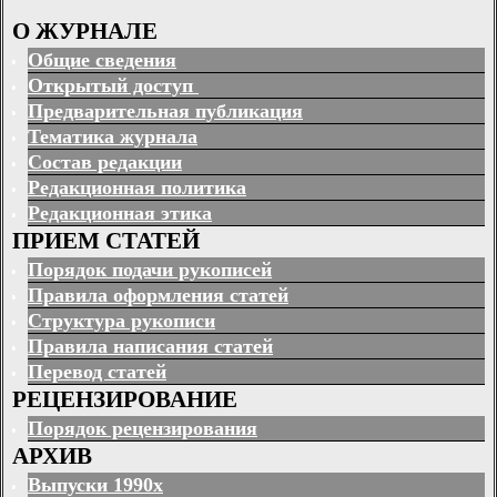
О ЖУРНАЛЕ
Общие сведения
Открытый доступ
Предварительная публикация
Тематика журнала
Состав редакции
Редакционная политика
Редакционная этика
ПРИЕМ СТАТЕЙ
Порядок подачи рукописей
Правила оформления статей
Структура рукописи
Правила написания статей
Перевод статей
РЕЦЕНЗИРОВАНИЕ
Порядок рецензирования
АРХИВ
Выпуски 1990х