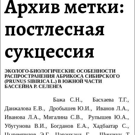
Архив метки:
постлесная
сукцессия
ЭКОЛОГО-БИОЛОГИЧЕСКИЕ ОСОБЕННОСТИ
РАСПРОСТРАНЕНИЯ АБРИКОСА СИБИРСКОГО
(PRUNUS SIBIRICA L.) В ЮЖНОЙ ЧАСТИ
БАССЕЙНА Р. СЕЛЕНГА
Бажа С.Н., Басхаева Т.Г.,
Данжалова Е.В., Дробышев Ю.И., Иванов Л.А.,
Иванова Л.А., Мигалина С.В., Рупышев Ю.А.,
Убугунова В.И., Богданов Е.А., Хадбаатар С.,
Цыремпилов Э.Г., Цэрэнханд Г., Шинэхуу Т.