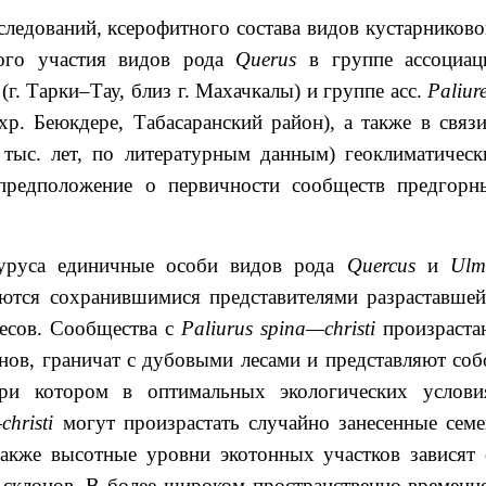
следований, ксерофитного состава видов кустарниково
ного участия видов рода
Querus
в группе ассоциац
m (г. Тарки–Тау, близ г. Махачкалы) и группе асс.
Paliur
хр. Беюкдере, Табасаранский район), а также в связи
 тыс. лет, по литературным данным) геоклиматическ
предположение о первичности сообществ предгорн
уруса единичные особи видов рода
Quercus
и
Ulm
яются сохранившимися представителями разраставшей
есов. Сообщества с
Paliurus
spina
—
christi
произраста
нов, граничат с дубовыми лесами и представляют соб
при котором в оптимальных экологических услови
—
christi
могут произрастать случайно занесенные семе
также высотные уровни экотонных участков зависят 
 склонов. В более широком пространственно-временн