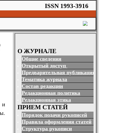
ISSN 1993-3916
е
О ЖУРНАЛЕ
Общие сведения
Открытый доступ
Предварительная публикация
Тематика журнала
Состав редакции
Редакционная политика
Редакционная этика
. и
ПРИЕМ СТАТЕЙ
ы.
Порядок подачи рукописей
Правила оформления статей
Структура рукописи