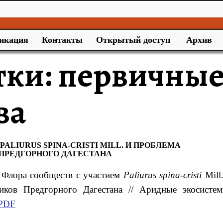
икация
Контакты
Открытый доступ
Архив
тки:
первичны
ва
ALIURUS SPINA-CRISTI MILL. И ПРОБЛЕМА
ПРЕДГОРНОГО ДАГЕСТАНА
 Флора сообществ с участием
Paliurus spina-cristi
Mill
иков Предгорного Дагестана // Аридные экосистем
PDF