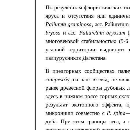
По результатам флористических ис
яруса и отсутствия или единич
Paliureta
graminosa
, асс. Paliuretu
bryosa
и асс.
Paliuretum bryosum
(
многовековой стабильностью (5-6
условий территории, выдвинуто 
палиурусников Дагестана.
В предгорных сообществах пали
campestris
, на наш взгляд, не явл
ранее древесной флоры дубовых л
здесь в нижнем поясе горных скло
результат экотонного эффекта, 
микрониши совместно с
P
.
spina
дуба. При этом границы леса, а 
крутизны и солнечной экспозиции