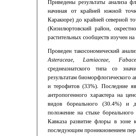
Приведены результаты анализа ф
начиная от крайней южной точк
Каракюре) до крайней северной то
(Кизилюртовский район, окрестно
растительных сообществ изучен на
Проведен такосономический анали
Asteraceae, Lamiaceae, Fab
среднеазиатского типа cо зна
результатам биоморфлогического а
и терофитов (33%). Последние яв
антропогенного характера на цен
видов бореального (30.4%) и д
положение на стыке бореального
Кавказа развитие флоры в зоне к
последующим проникновением пере