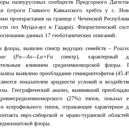
лоры палиурусовых сообществ Предгорного Дагестан
и (отроги Главного Кавказского хребта у с. Нов
чки произрастания на границе с Чеченской Республик
сти сел Муцал-аул и Гадари). Флористический сост
 основании данных 17 геоботанических описаний.
з флоры, выявлен спектр ведущих семейств –
Poacea
aceae
(
Po
—
As
—
La
+
Fa
спектр), характерный д
чительным влиянием средиземноморской флоры. 
нализа выявлено преобладание гемикриптофитов (45.4
ляются показателем аридности условий и воздейств
озы. Географический анализ, выявивший преобладан
ревнесредиземноморского (27%) типов, показал е
 и ксерофильного типов, отражающее характерное д
онтакта евро-сибирской и ирано-туранской областей
днеазиатской флоры.