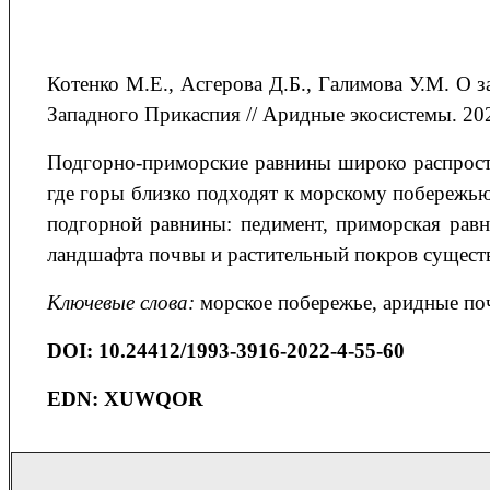
Котенко
М.Е.
, Асгерова
Д.Б.
, Галимова
У.М.
O з
Западного Прикаспия
// Аридные экосистемы. 202
Подгорно-приморские равнины широко распрост
где горы близко подходят к морскому побережью
подгорной равнины: педимент, приморская равни
ландшафта почвы и растительный покров существ
Ключевые слова:
морское побережье, аридные поч
DOI
: 10.24412/1993-3916-2022-4-55-60
EDN: XUWQOR