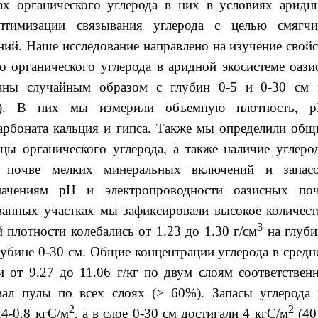
ах органического углерода в них в условиях аридн
птимизации связывания углерода с целью смягчи
ний. Наше исследование направлено на изучение свойс
о органического углерода в аридной экосистеме оазис
аны случайным образом с глубин 0-5 и 0-30 см 
а). В них мы измерили объемную плотность, p
карбоната кальция и гипса. Также мы определили общ
цы органического углерода, а также наличие углерод
в почве мелких минеральных включений и запасо
начениям рН и электропроводности оазисных поч
анных участках мы зафиксировали высокое количест
3
 плотности колебались от 1.23 до 1.30 г/см
на глуби
убине 0-30 см. Общие концентрации углерода в средн
и от 9.27 до 11.06 г/кг по двум слоям соответственн
вал пулы по всех слоях (> 60%). Запасы углерода 
2
2
.4-0.8 кгС/м
, а в слое 0-30 см достигали 4 кгС/м
(40 