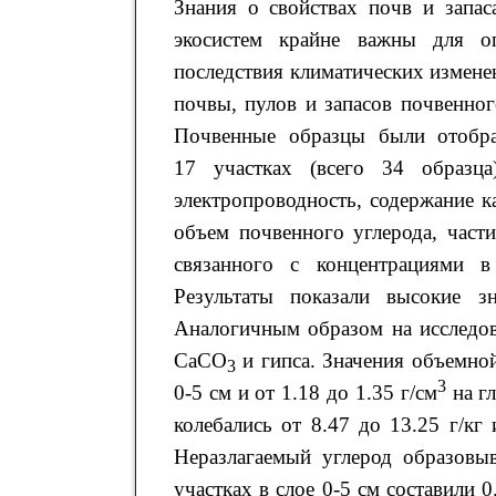
Знания о свойствах почв и запас
экосистем крайне важны для о
последствия климатических измене
почвы, пулов и запасов почвенног
Почвенные образцы были отобр
17 участках (всего 34 образц
электропроводность, содержание 
объем почвенного углерода, части
связанного с концентрациями 
Результаты показали высокие з
Аналогичным образом на исследов
CaCO
и гипса. Значения объемной
3
3
0-5 см и от 1.18 до 1.35 г/см
на гл
колебались от 8.47 до 13.25 г/кг 
Неразлагаемый углерод образовы
участках в слое 0-5 см составили 0