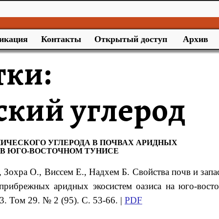
икация
Контакты
Открытый доступ
Архив
тки:
ский углерод
НИЧЕСКОГО УГЛЕРОДА В ПОЧВАХ АРИДНЫХ
 В ЮГО-ВОСТОЧНОМ ТУНИСЕ
, Зохра
O.
, Виссем
Е.
, Надхем
Б.
Свойства почв и запа
 прибрежных аридных экосистем оазиса на юго-восто
. Том 29. № 2 (95). С. 53-66. |
PDF