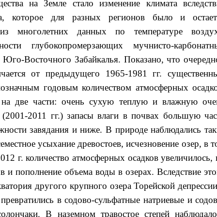
ства на Земле стало изменение климата вследств
а, которое для разных регионов было и остает
лиз многолетних данных по температуре воздух
ости глубокопромерзающих мучнисто-карбонатн
 Юго-Восточного Забайкалья. Показано, что очередн
ичается от предыдущего 1965-1981 гг. существенн
означным годовым количеством атмосферных осадко
 на две части: очень сухую теплую и влажную оче
 (2001-2011 гг.) запасы влаги в почвах большую час
жности завядания и ниже. В природе наблюдались так
семестное усыхание древостоев, исчезновение озер, в т
012 г. количество атмосферных осадков увеличилось, 
в и пополнение объема воды в озерах. Вследствие это
кватория другого крупного озера Торейской депрессии
превратились в содово-сульфатные натриевые и содов
солончаки. В наземном травостое степей наблюдало