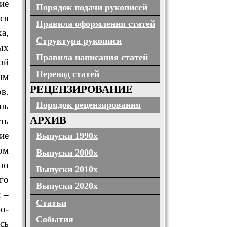
ие
Порядок подачи рукописей
ся
Правила оформления статей
а,
Структура рукописи
ых
Правила написания статей
ой
Перевод статей
ым
РЕЦЕНЗИРОВАНИЕ
в.
Порядок рецензирования
нь
АРХИВ
ть
ие
Выпуски 1990х
ом
Выпуски 2000х
но
Выпуски 2010х
го
Выпуски 2020х
 –
Статьи
о-
События
сь