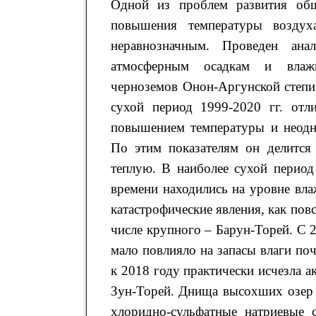
Одной из проблем развития обще
повышения температуры воздух
неравнозначным. Проведен ана
атмосферным осадкам и влажн
черноземов Онон-Аргунской степи
сухой период 1999-2020 гг. отл
повышением температуры и неодн
По этим показателям он делится
теплую. В наиболее сухой период
времени находились на уровне вла
катастрофические явления, как пов
числе крупного – Барун-Торей. С 2
мало повлияло на запасы влаги поч
к 2018 году практически исчезла а
Зун-Торей. Днища высохших озер 
хлоридно-сульфатные натриевые 