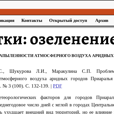
икация
Контакты
Открытый доступ
Архив
тки:
озеленени
АПЫЛЕННОСТИ АТМОСФЕРНОГО ВОЗДУХА АРИДНЫХ
С.
, Шукурова
Л.И.
, Маракулина
С.П.
Пробле
атмосферного воздуха
аридных городов Приараль
 № 3 (100). С. 132-139. |
PDF
теорологических факторов для городов Приарал
еднегодовое число дней с мглой в городах Центральн
ль ухудшает внешний вид территорий, но ее влияние 