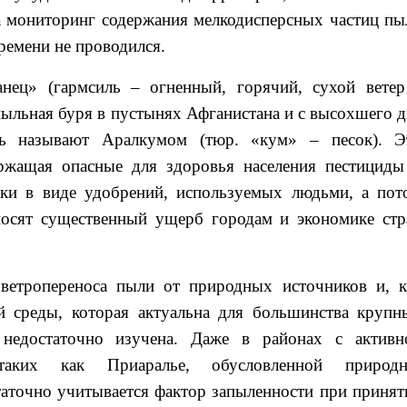
 а мониторинг содержания мелкодисперсных частиц пы
ремени не проводился.
анец» (гармсиль – огненный, горячий, сухой ветер
ыльная буря в пустынях Афганистана и с высохшего д
рь называют Аралкумом (тюр. «кум» – песок). Э
ержащая опасные для здоровья населения пестициды
еки в виде удобрений, используемых людьми, а пот
носят существенный ущерб городам и экономике стр
 ветропереноса пыли от природных источников и, к
ой среды, которая актуальна для большинства крупн
недостаточно изучена. Даже в районах с активн
 таких как Приаралье, обусловленной природн
таточно учитывается фактор запыленности при принят