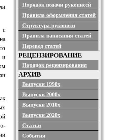
Порядок подачи рукописей
ли
Правила оформления статей
Структура рукописи
 с
Правила написания статей
на
Перевод статей
то
РЕЦЕНЗИРОВАНИЕ
 и
Порядок рецензирования
ом
АРХИВ
ан
Выпуски 1990х
Выпуски 2000х
ак
Выпуски 2010х
ых
Выпуски 2020х
ой
о-
Статьи
ии
События