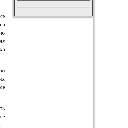
_______________________
се
на
но
ня
ха
ии
ых
ые
ть
ое
.