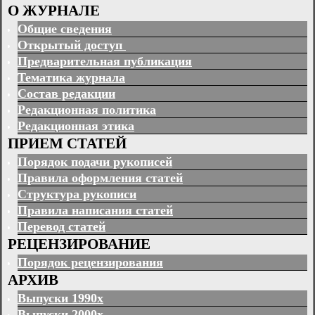
О ЖУРНАЛЕ
Общие сведения
Открытый доступ
Предварительная публикация
Тематика журнала
Состав редакции
Редакционная политика
Редакционная этика
ПРИЕМ СТАТЕЙ
Порядок подачи рукописей
Правила оформления статей
Структура рукописи
Правила написания статей
Перевод статей
РЕЦЕНЗИРОВАНИЕ
Порядок рецензирования
АРХИВ
Выпуски 1990х
Выпуски 2000х