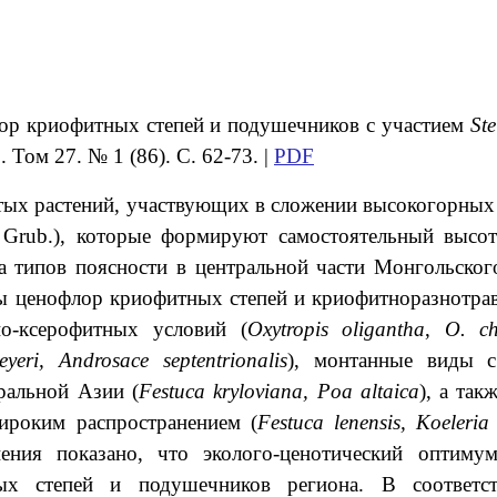
лор криофитных степей и подушечников с участием
Ste
Том 27. № 1 (86). С. 62-73. |
PDF
тых растений, участвующих в сложении высокогорных
Grub.), которые формируют самостоятельный высот
са типов поясности в центральной части Монгольског
ды ценофлор криофитных степей и криофитноразнотра
о-ксерофитных условий (
Oxytropis
oligantha
,
O
.
c
eyeri
,
Androsace
septentrionalis
), монтанные виды 
альной Азии (
Festuca kryloviana, Poa altaica
), а так
ироким распространением (
Festuca lenensis, Koeleria 
нения показано, что эколого-ценотический оптиму
ных степей и подушечников региона. В соответс