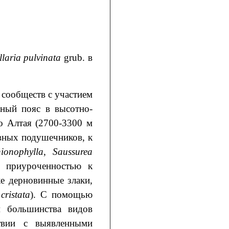
llaria pulvinata
grub. в
 сообществ с участием
ный пояс в высотно-
о Алтая (2700-3300 м
вных подушечников, к
hionophylla
,
Saussurea
с приуроченностью к
же дерновинные злаки,
cristata
). С помощью
м большинства видов
твии с выявленными