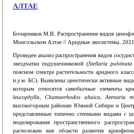
АЛТАЕ
Бочарников М.В. Распространение видов ценоф
Монгольском Алтае // Аридные экосистемы. 2021. 
Проведен анализ распространения видов сосудис
звездчатки подушечниковой (
Stellaria
pulvinata
поясном спектре растительности аридного клас
н.у.м. БС). Выявлены ценотически активные ви
которым относятся самобытные элементы кри
leucophylla
,
Chamaerhodos
altaica
,
Arenaria
m
высокогорным районам Южной Сибири и Центр
представленные типично степными видами с ш
моделирования пространственного распростра
расположен вне области развития криофит