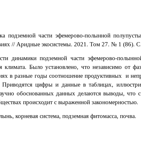
ика подземной части эфемерово-полынной полупуст
ях // Аридные экосистемы. 2021. Том 27. № 1 (86). С.
ости динамики подземной части эфемерово-полынно
 климата. Было установлено, что независимо от фаз
виях в разные годы соотношение продуктивных и неп
е. Приводятся цифры и данные в таблицах, иллюст
аучно обоснованных данных делаются выводы, что с
бществах происходит с выраженной закономерностью.
ынь, корневая система, подземная фитомасса, почва.