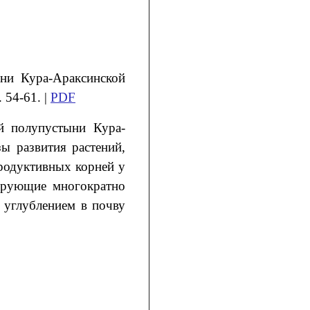
ыни Кура-Араксинской
 54-61. |
PDF
й полупустыни Кура-
ы развития растений,
родуктивных корней у
рирующие многократно
 углублением в почву