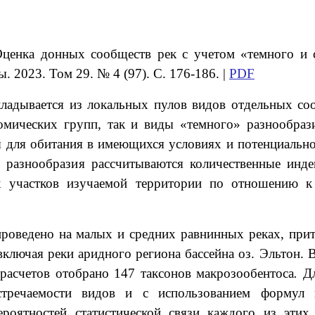
 Оценка донных сообществ рек с учетом «темного и 
 2023. Том 29. № 4 (97). С. 176-186. |
PDF
складывается из локальных пулов видов отдельных с
омических групп, так и виды «темного» разнообраз
ы для обитания в имеющихся условиях и потенциальн
 разнообразия рассчитываются количественные инде
нных участков изучаемой территории по отношению 
проведено на малых и средних равнинных реках, при
ключая реки аридного региона бассейна оз. Эльтон. 
 расчетов отобрано 147 таксонов макрозообентоса
.
Д
стречаемости видов и с использованием формул г
ероятностей статистической связи каждого из эти