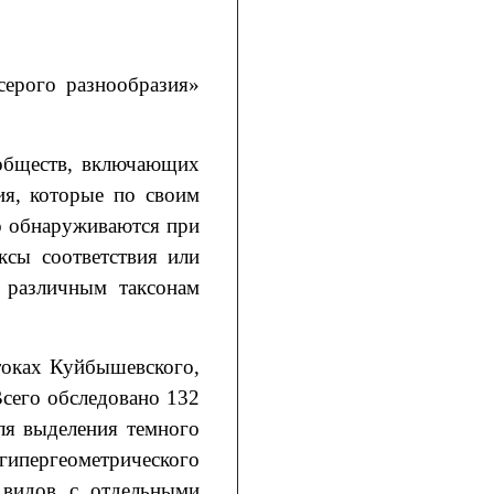
серого разнообразия»
ообществ, включающих
ия, которые по своим
о обнаруживаются при
ксы соответствия или
к различным таксонам
токах Куйбышевского,
Всего обследовано 132
ля выделения темного
ипергеометрического
х видов с отдельными