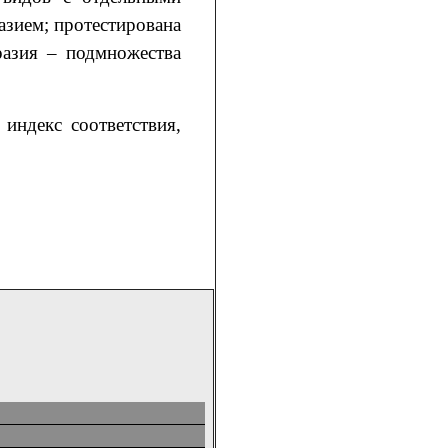
зием; протестирована
разия – подмножества
 индекс соответствия,