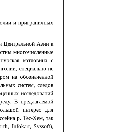
голии и приграничных
и Центральной Азии к
естны многочисленные
унурская котловина с
нголии, специально не
ором на обозначенной
льных систем, следов
оценных исследований
реду. В предлагаемой
большой интерес для
сейна р. Тес-Хем, так
, Infokart, Syssoft),