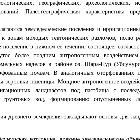
логических, географических, археологических, ис
ваний. Палеогеографическая характеристика пре
лагаются земледельческие поселения и ирригационны
 к зонам молодых тектонических разломов, полю р
же поселение в нижнем ее течении, состоящее, соглас
утое более поздним антропогенным воздействием
емельных наделов в районе оз. Шара-Нур (Убсунурск
фованным почвам. В аналогичных оторфованных п
ны зерновки пшеницы. Мощное антропогенное возде
рригационных ландшафтов под пастбища с после
ю грунтовых вод, формированию опустыненных л
ния древнего земледелия закладывают основы для ла
унурская котловина, древние земледельческие объек