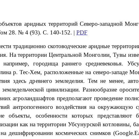
 объектов аридных территорий Северо-западной Мон
м 28. № 4 (93). С. 140-152. |
PDF
нести традиционно скотоводческие аридные территори
лия. На территории Центральной Монголии, Тувы изв
– например, городища раннего средневековья. Убс
лина р. Тес-Хем, расположенные на северо-западе Мо
твия здесь древнего земледелия. Тем не менее, авт
земледельческой цивилизации. Разнообразие оросите
евних агроландшафтов предполагают проведение полн
ствий антропогенного воздействия на окружающую с
ские объекты, особенности которых представляют 
изации как на территории Убсунурской котловины, бас
а дешифрировании космических снимков (Google.Earth