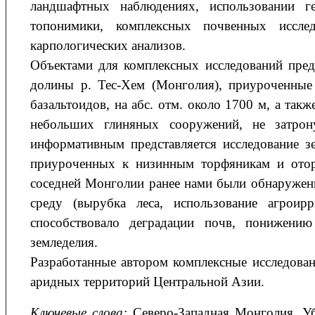
ландшафтных наблюдениях, использовании гео
топонимики, комплексных почвенных исследо
карпологических анализов.
Объектами для комплексных исследований пред
долины р. Тес-Хем (Монголия), приуроченные
базальтоидов, на абс. отм. около 1700 м, а так
небольших глиняных сооружений, не затрон
информативным представляется исследование з
приуроченных к низинным торфяникам и отор
соседней Монголии ранее нами были обнаруже
среду (вырубка леса, использование агрои
способствовало деградации почв, понижени
земледелия.
Разработанные автором комплексные исследова
аридных территорий Центральной Азии.
Ключевые слова:
Северо-Западная Монголия, Убс