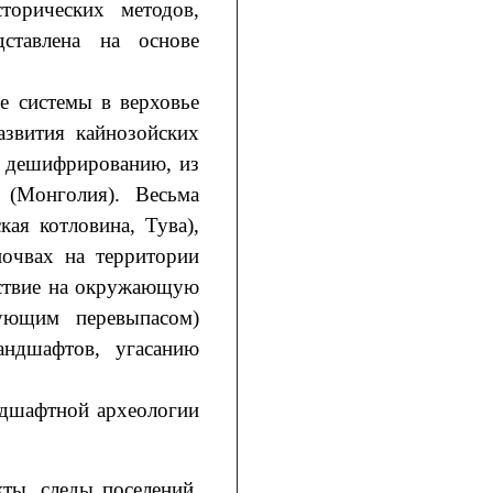
торических методов,
дставлена на основе
е системы в верховье
азвития кайнозойских
но дешифрированию, из
 (Монголия). Весьма
ая котловина, Тува),
очвах на территории
йствие на окружающую
дующим перевыпасом)
андшафтов, угасанию
ндшафтной археологии
ты, следы поселений,