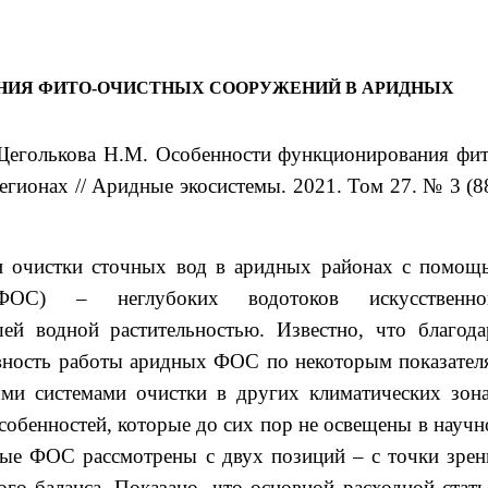
НИЯ ФИТО-ОЧИСТНЫХ СООРУЖЕНИЙ В АРИДНЫХ
Щеголькова Н.М. Особенности функционирования фит
гионах // Аридные экосистемы. 2021. Том 27. № 3 (88
ти очистки сточных вод в аридных районах с помощ
ФОС) – неглубоких водотоков искусственно
ей водной растительностью. Известно, что благода
вность работы аридных ФОС по некоторым показател
ми системами очистки в других климатических зона
обенностей, которые до сих пор не освещены в научн
дные ФОС рассмотрены с двух позиций – с точки зрен
ого баланса. Показано, что основной расходной стать