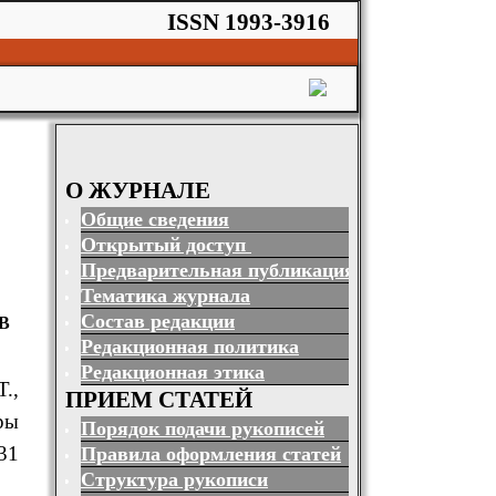
ISSN 1993-3916
О ЖУРНАЛЕ
Общие сведения
Открытый доступ
Предварительная публикация
Тематика журнала
Состав редакции
В
Редакционная политика
Редакционная этика
.,
ПРИЕМ СТАТЕЙ
ры
Порядок подачи рукописей
 31
Правила оформления статей
Структура рукописи