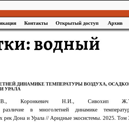
икация
Контакты
Открытый доступ
Архив
тки:
водный
ЛЕТНЕЙ ДИНАМИКЕ ТЕМПЕРАТУРЫ ВОЗДУХА, ОСАДКО
 И УРАЛА
.В., Коронкевич Н.И., Сивохип Ж.Т
различие в многолетней динамике температу
ах рек Дона и Урала // Аридные экосистемы. 2025. Том