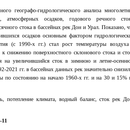
ного географо-гидрологического анализа многолетн
а, атмосферных осадков, годового речного сток
чного стока в бассейнах рек Дон и Урал. Показано, ч
нившихся осадков основным фактором гидрологическ
тия (с 1990-х гг.) стал рост температуры воздуха
 к снижению поверхностного склонового стока и сто
тря на увеличившийся сток в зимнюю и летне-осенн
92-2021 гг. в бассейнах данных рек значительно снизил
ы по состоянию на начало 1960-х гг. и на 30 и 15% 
ь, потепление климата, водный баланс, сток рек До
-11