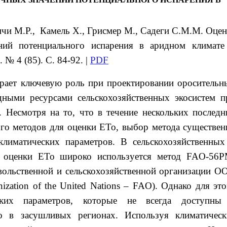
ичи
М.Р.
, Камель
Х.
, Грисмер
М.
, Садеги
С.М.М.
Оцен
ений потенциального испарения
в аридном климате 
№ 4 (85). С. 84-92. |
PDF
грает ключевую роль при проектировании оросительн
дными ресурсами сельскохозяйственных экосистем п
 Несмотря на то, что в течение нескольких последн
ого методов для оценки ETo, выбор метода существен
климатических параметров. В сельскохозяйственных
я оценки ETo широко используется метод FAO-56P
ольственной и сельскохозяйственной организации О
ization of the United Nations – FAO). Однако для это
еских параметров, которые не всегда доступны
о в засушливых регионах. Используя климатическ