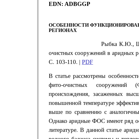
EDN: ADBGGP
ОСОБЕННОСТИ ФУНКЦИОНИРОВА
РЕГИОНАХ
Рыбка К.Ю., 
очистных сооружений в аридных ре
С. 103-110. |
PDF
В статье рассмотрены особеннос
фито-очистных сооружений (
происхождения, засаженных высш
повышенной температуре эффекти
выше по сравнению с аналогичны
Однако аридные ФОС имеют ряд ос
литературе. В данной статье ари
водного баланса системы и теплов