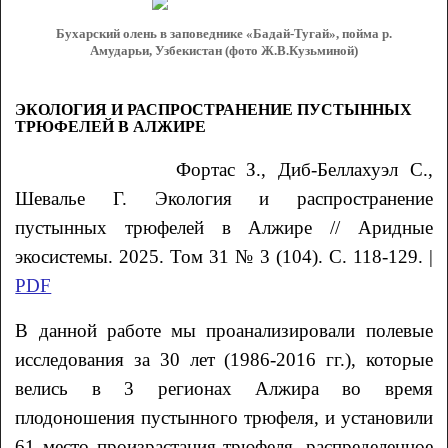
Бухарский олень в заповеднике «Бадай-Тугай», пойма р.
Амударьи, Узбекистан (фото Ж.В.Кузьминой)
ЭКОЛОГИЯ И РАСПРОСТРАНЕНИЕ ПУСТЫННЫХ
ТРЮФЕЛЕЙ В АЛЖИРЕ
Фортас
З.
, Диб-Беллахуэл
С.
,
Шевалье
Г.
Экология и распространение
пустынных трюфелей в Алжире // Аридные
экосистемы. 2025. Том 31 № 3 (104). С. 118-129. |
PDF
В данной работе мы проанализировали полевые
исследования за 30 лет (1986-2016 гг.), которые
велись в 3 регионах Алжира во время
плодоношения пустынного трюфеля, и установили
61 место произрастания трюфеля, распределенное