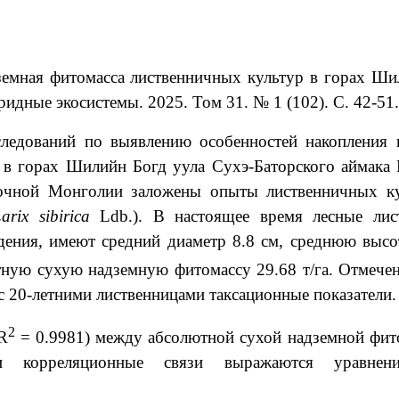
дземная фитомасса лиственничных культур в горах Ши
идные экосистемы. 2025. Том 31. № 1 (102). С. 42-51.
следований по выявлению особенностей накопления
а в горах Шилийн Богд уула Сухэ-Баторского аймака
точной Монголии заложены опыты лиственничных ку
arix sibirica
Ldb.). В настоящее время лесные лис
дения, имеют средний диаметр 8.8 см, среднюю высо
тную сухую надземную фитомассу 29.68 т/га. Отмече
с 20-летними лиственницами таксационные показатели.
2
R
= 0.9981) между абсолютной сухой надземной фит
 корреляционные связи выражаются уравнен