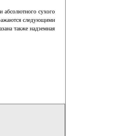
ли абсолютного сухого
ыражаются следующими
азана также надземная