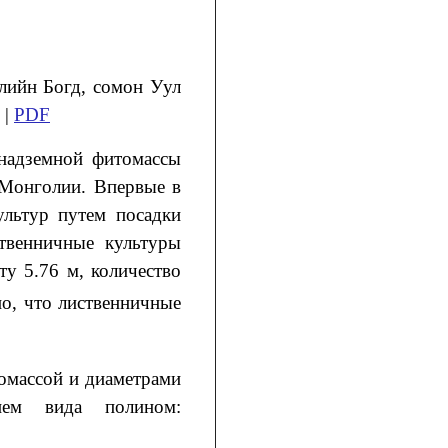
лийн Богд, сомон Уул
 |
PDF
 надземной фитомассы
 Монголии. Впервые в
льтур путем посадки
твенничные культуры
ту 5.76 м, количество
но, что лиственничные
омассой и диаметрами
ием вида полином: