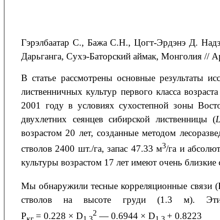
Гэрэлбаатар С., Бажа С.Н., Цогт-Эрдэнэ Д. На
Дарьганга, Сухэ-Баторский аймак, Монголия // Ар
В статье рассмотрены основные результаты ис
лиственничных культур первого класса возраст
2001 году в условиях сухостепной зоны Вос
двухлетних сеянцев сибирской лиственницы (
L
возрастом 20 лет, созданные методом лесоразве
3
стволов 2400 шт./га, запас 47.33 м
/га и абсолю
культуры возрастом 17 лет имеют очень близкие 
Мы обнаружили тесные корреляционные связи (
стволов на высоте груди (1.3 м). Эти
2
P
= 0.228 × D
— 0.6944 × D
+ 0.8223
кг
1.3
1.3