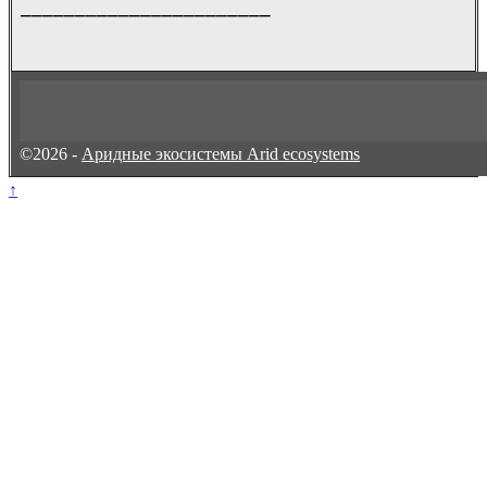
_______________________
©2026 -
Аридные экосистемы Arid ecosystems
↑