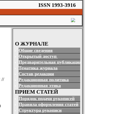
ISSN 1993-3916
О ЖУРНАЛЕ
Общие сведения
Открытый доступ
Предварительная публикация
Тематика журнала
Состав редакции
//
Редакционная политика
Редакционная этика
ПРИЕМ СТАТЕЙ
Порядок подачи рукописей
Правила оформления статей
м
Структура рукописи