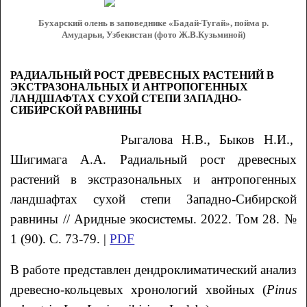
Бухарский олень в заповеднике «Бадай-Тугай», пойма р.
Амударьи, Узбекистан (фото Ж.В.Кузьминой)
РАДИАЛЬНЫЙ РОСТ ДРЕВЕСНЫХ РАСТЕНИЙ В
ЭКСТРАЗОНАЛЬНЫХ И АНТРОПОГЕННЫХ
ЛАНДШАФТАХ СУХОЙ СТЕПИ ЗАПАДНО-
СИБИРСКОЙ РАВНИНЫ
Рыгалова
Н.В.
, Быков
Н.И.
,
Шигимага
А.А. Радиальный рост древесных
растений в экстразональных и антропогенных
ландшафтах сухой степи Западно-Сибирской
равнины
// Аридные экосистемы. 2022. Том 28. №
1 (90). С. 73-79. |
PDF
В работе представлен дендроклиматический анализ
древесно-кольцевых хронологий хвойных (
Pinus