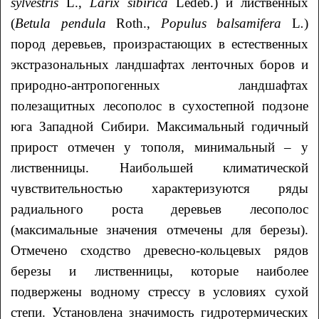
sylvestris
L.,
Larix sibirica
Ledeb.) и лиственных
(
Betula
pendula
Roth.,
Populus
balsamifera
L
.
)
пород деревьев, произрастающих в естественных
экстразональных ландшафтах ленточных боров и
природно-антропогенных ландшафтах
полезащитных лесополос в сухостепной подзоне
юга Западной Сибири. Максимальный годичный
прирост отмечен у тополя, минимальный – у
лиственницы. Наибольшей климатической
чувствительностью характеризуются ряды
радиального роста деревьев лесополос
(максимальные значения отмечены для березы).
Отмечено сходство древесно-кольцевых рядов
березы и лиственницы, которые наиболее
подвержены водному стрессу в условиях сухой
степи. Установлена значимость гидротермических