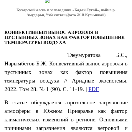
Бухарский олень в заповеднике «Бадай-Тугай», пойма р.
Амударьи, Узбекистан (фото Ж.В.Кузьминой)
КОНВЕКТИВНЫЙ ВЫНОС АЭРОЗОЛЯ В
ПУСТЫННЫХ ЗОНАХ КАК ФАКТОР ПОВЫШЕНИЯ
ТЕМПЕРАТУРЫ ВОЗДУХА
Тлеумуратова
Б.С.
,
Нарымбетов
Б.Ж.
Конвективный вынос аэрозоля в
пустынных зонах как фактор повышения
температуры воздуха
// Аридные экосистемы.
2022. Том 28. № 1 (90). С. 11-19. |
PDF
В статье обсуждается аэрозольное загрязнение
атмосферы в Южном Приаралье как фактор
климатических изменений в регионе. Основными
причинами загрязнения являются ветровой и