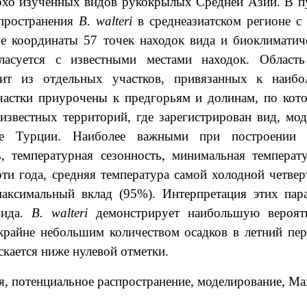
охо изученных видов рукокрылых Средней Азии. В п
спространения
В. walteri
в среднеазиатском регионе 
ие координаты 57 точек находок вида и биоклиматич
асуется с известными местами находок. Область
оит из отдельных участков, привязанных к наиб
частки приурочены к предгорьям и долинам, по кот
звестных территорий, где зарегистрирован вид, мод
ке Турции. Наиболее важными при построении 
ь, температурная сезонность, минимальная температ
рти года, средняя температура самой холодной четвер
максимальный вклад (95%). Интерпретация этих пара
вида.
В. walteri
демонстрирует наибольшую вероят
крайне небольшим количеством осадков в летний пер
кается ниже нулевой отметки.
я, потенциальное распространение, моделирование, Ma