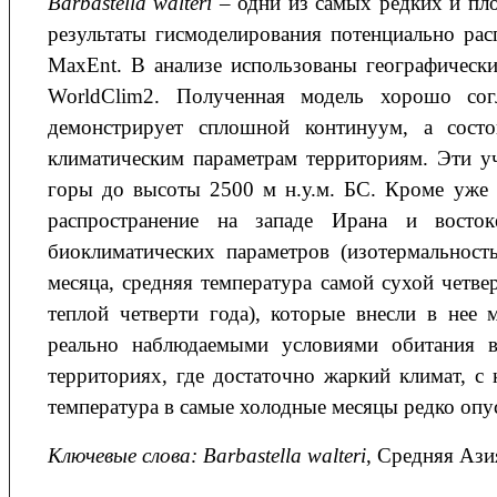
Barbastella
walteri
– одни из самых редких и пл
результаты гисмоделирования потенциально ра
MaxEnt. В анализе использованы географическ
WorldClim2. Полученная модель хорошо согл
демонстрирует сплошной континуум, а сост
климатическим параметрам территориям. Эти у
горы до высоты 2500 м н.у.м. БС. Кроме уже и
распространение на западе Ирана и восто
биоклиматических параметров (изотермальност
месяца, средняя температура самой сухой четве
теплой четверти года), которые внесли в нее 
реально наблюдаемыми условиями обитания 
территориях, где достаточно жаркий климат, с 
температура в самые холодные месяцы редко опус
Ключевые слова: Barbastella walteri
, Средняя Ази