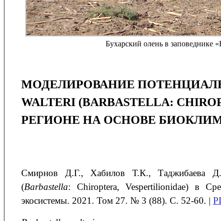
Бухарский олень в заповеднике «
МОДЕЛИРОВАНИЕ ПОТЕНЦИАЛЬ
WALTERI (BARBASTELLA: CHIRO
РЕГИОНЕ НА ОСНОВЕ БИОКЛИ
Смирнов
Д.Г.
, Хабилов
Т.К.
, Таджибаева
Д
(
В
arbastella
: Chiroptera, Vespertilionidae) в
экосистемы. 2021. Том 27. № 3 (88). С. 52-60. |
P