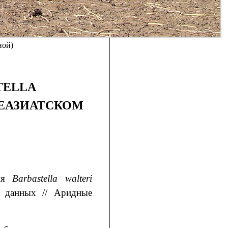
ной)
TELLA
ДНЕАЗИАТСКОМ
ния
Вarbastella walteri
ких данных
// Аридные