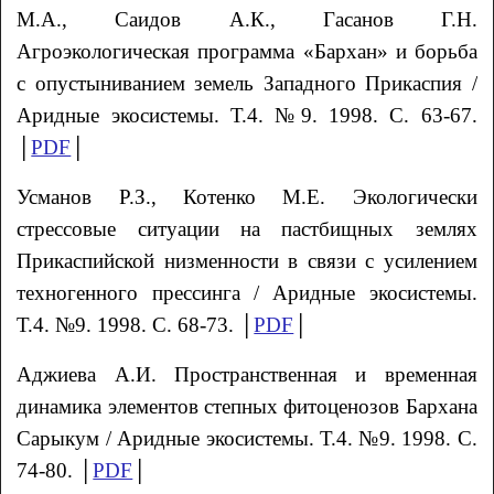
М.А., Саидов А.К., Гасанов Г.Н.
Агроэкологическая программа «Бархан» и борьба
с опустыниванием земель Западного Прикаспия /
Аридные экосистемы. Т.4. №9. 1998. С. 63-67.
│
PDF
│
Усманов Р.З., Котенко М.Е. Экологически
стрессовые ситуации на пастбищных землях
Прикаспийской низменности в связи с усилением
техногенного прессинга / Аридные экосистемы.
Т.4. №9. 1998. С. 68-73. │
PDF
│
Аджиева А.И. Пространственная и временная
динамика элементов степных фитоценозов Бархана
Сарыкум / Аридные экосистемы. Т.4. №9. 1998. С.
74-80. │
PDF
│