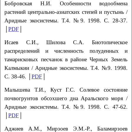
Бобровская Н.И. Особенности водообмена
растений центрально-азиатских степей и пустынь /
Аридные экосистемы. Т.4. №9. 1998. С. 28-37.
│
PDF
│
Исаев С.И., Шилова С.А. Биотопическое
распределений и численность полуденных и
тамарисковых песчанок в районе Черных Земель
Калмыкии / Аридные экосистемы. Т.4. №9. 1998.
С. 38-46. │
PDF
│
Малышева Т.И., Куст Г.С. Солевое состояние
почвогрунтов обсохшего дна Аральского моря /
Аридные экосистемы. Т.4. №9. 1998. С. 47-62.
│
PDF
│
Аджиев А.М., Мирзоев Э.М.-Р., Баламирзоев