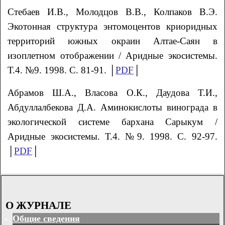
Стебаев И.В., Молодцов В.В., Колпаков В.Э.
Экотонная структура энтомоцентов криоридных
территорий южных окраин Алтае-Саян в
изоплетном отображении / Аридные экосистемы.
Т.4. №9. 1998. С. 81-91. │
PDF
│
Абрамов Ш.А., Власова О.К., Даудова Т.И.,
Абдуллалбекова Д.А. Аминокислоты винограда в
экологической системе бархана Сарыкум /
Аридные экосистемы. Т.4. №9. 1998. С. 92-97.
│
PDF
│
О ЖУРНАЛЕ
Общие сведения