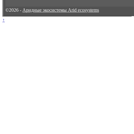
©2026 -
Аридные экосистемы Arid ecosystems
↑