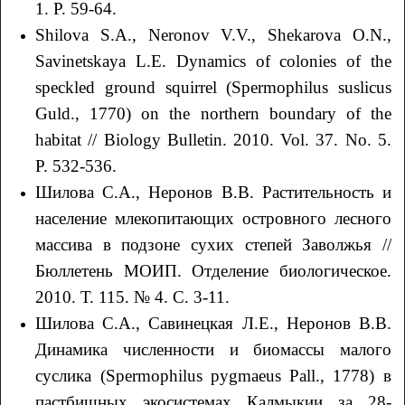
1. P. 59-64.
Shilova S.A., Neronov V.V., Shekarova O.N.,
Savinetskaya L.E. Dynamics of colonies of the
speckled ground squirrel (Spermophilus suslicus
Guld., 1770) on the northern boundary of the
habitat // Biology Bulletin. 2010. Vol. 37. No. 5.
P. 532-536.
Шилова С.А., Неронов В.В. Растительность и
население млекопитающих островного лесного
массива в подзоне сухих степей Заволжья //
Бюллетень МОИП. Отделение биологическое.
2010. Т. 115. № 4. С. 3-11.
Шилова С.А., Савинецкая Л.Е., Неронов В.В.
Динамика численности и биомассы малого
суслика (Spermophilus pygmaeus Pall., 1778) в
пастбищных экосистемах Калмыкии за 28-