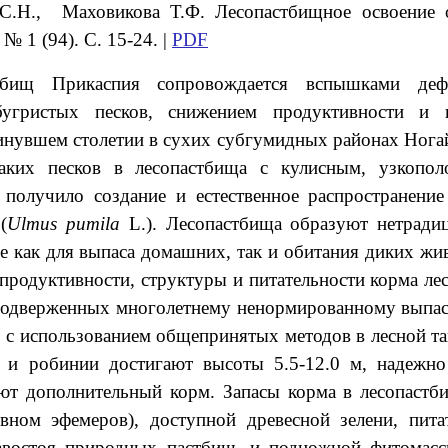
С.Н.
, Маховикова
Т.Ф. Л
есопастбищное освоение 
№ 1 (94). С. 15-24. |
PDF
тбищ Прикаспия сопровождается вспышками деф
угристых песков, снижением продуктивности и 
нувшем столетии в сухих субгумидных районах Ногай
таких песков в лесопастбища с кулисным, узкоп
получило создание и естественное распространени
(
U
l
mus pumila
L.). Лесопастбища образуют нетради
е как для выпаса домашних, так и обитания диких жи
 продуктивности, структуры и питательности корма л
 подверженных многолетнему ненормированному выпас
. с использованием общепринятых методов в лесной та
за и робинии достигают высоты 5.5-12.0 м, надеж
ют дополнительный корм. Запасы корма в лесопастб
ном эфемеров), доступной древесной зелени, пита
равостоя природных пастбищ, и подножной фитомас