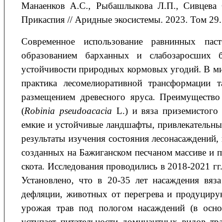
Манаенков
А.С.
, Рыбашлыкова
Л.П.
, Сивцева
Прикаспия
// Аридные экосистемы. 2023. Том 29. 
Современное использование равнинных пас
образованием барханных и слабозаросших б
устойчивости природных кормовых угодий. В ми
практика лесомелиоративной трансформации 
размещением древесного яруса. Преимущество 
(
Robinia pseudoacacia
L.) и вяза приземистого 
емкие и устойчивые ландшафты, привлекательны
результаты изучения состояния лесонасаждений,
созданных на Бажиганском песчаном массиве и
скота. Исследования проводились в 2018-2021 гг
Установлено, что в 20-35 лет насаждения вя
дефляции, животных от перегрева и продуциру
урожая трав под пологом насаждений (в основ
уступает питательности доминантных видов т