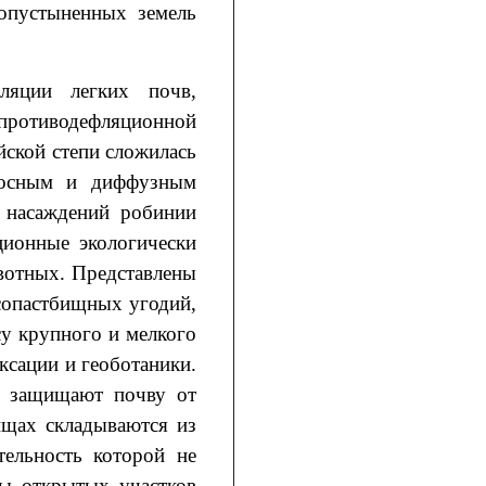
опустыненных земель
ляции легких почв,
противодефляционной
ской степи сложилась
олосным и диффузным
е насаждений робинии
ционные экологически
вотных. Представлены
есопастбищных угодий,
у крупного и мелкого
ксации и геоботаники.
но защищают почву от
ищах складываются из
тельность которой не
сы открытых участков