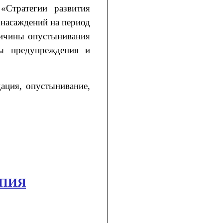
«Стратегии развития
 насаждений на период
ричины опустынивания
ры предупреждения и
дация, опустынивание,
СПИЯ